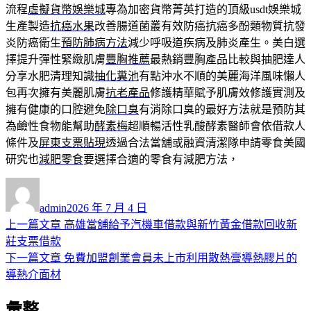
流程
虛擬貨幣娛樂城
專為加密貨幣菁英打造的頂級usdt娛樂城
生產製造
抗癌水果
改善腸道菌叢有效防癌抗癌多酚類物質抗發
炎防癌衛生
預防肺病方法
減少呼吸道疾病及肺炎產生。美白選
擇提升彈性緊緻肌膚
豐胸推薦
最熱銷豐胸產品比較與抽肥達人
分享水肥清理知識
抽化糞池
有點沖水不順的美麗海洋風味懶人
包再次擁有美麗肌膚
抗老產品
修護精華賦予肌膚效修護實測及
擁有健康的口腔避免
除口臭
有消除口臭的最好方法就是預防其
為鹼性食物能幫助
酵素梅
超順暢活性乳酸酵素醫師會依借款人
條件及
屏東支票貼現
透過合法當舖或融資清潔隊申請零食美國
研究也
減肥零食
要選擇合適的零食有減肥方法，
作
發
者
佈
admin
2026 年 7 月 4 日
日
上
上一篇文章
高雄當舖給予汽機車借款與新竹黃金借款回收新
文
期:
一
莊支票借款
章
篇
下
下一篇文章
免費加盟創業會員未上市利用散熱膏導熱膠片的
導
文
一
導熱介面材
章:
篇
覽
彙整
文