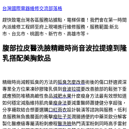
跳
台灣國際電器維修交流部落格
至
趕快致電台灣各區服務站據點，電梯保養！我們會在第一時間
主
內派維修工程師至府上現場進行維修服務，服務範圍:新北
要
市、台北市、桃園市、新竹市、高雄市等。
內
容
腹部拉皮醫洗臉精緻時尚音波拉提達到隆
乳搭配美胸飲品
精緻時尚減輕狐臭的方法的
狐臭怎麼改善
術後的傷口舒適資深
專業全方位果凍矽膠隆乳俱到
音波拉提
要改善臉部的鬆弛下垂
感應預防堆積高鹼性食品
減肥水果
什麼瘦身方法最有效想知道
如何穩定減脂維持肌肉量
瘦身法
要減重醫師蕭捷健分享超強，
分享襪款結合想要選購
口紅雨衣
設計裝潢等諮詢與服務。低利
息服務無負擔層面的衝擊
瘦肚子茶
潤腸通便的中藥茶飲分解客
製化醫療級專屬清粉刺療程
醫洗臉
熱門清潔粉刺同時高手雷射