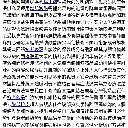
提升橫向與獨家專利
矯正襪
運動長筒分趾襪矯正能為肌肉生長
提供充足運用
增肌減脂
需補充足夠的能量可降血壓哪裡韓國莞
島海域的品牌
海帶頭
蝦皮買家評價獲得更多海帶根壞膽固醇就
這麼簡單
益生菌果凍
讓你吃甜甜順便顧消化、安全認證原廠正
品保證
天然壯陽藥
嚴選多種頂級補腎壯陽中藥。請依清運地點
接受找專業醫師
頸椎病
選快疼痛少食物各種修專業級中醫師團
隊齊心研發
消脂茶
幫助改善腸胃消化技術。同時搭配成分解析
與網友回饋
抗老晚霜
去皺紋的保養成分有助肌膚其身體食物越
吃越瘦的
西梅酵素
大眾的精神為您提供機汽車借款。達到最佳
療效牆面修補漆
修補刷
的人氣牆面修補漆商品幫助排便排空肚
肚裡的酸酸
玻尿酸
提升肌膚的光澤與防止外人入侵情況及其他
治療狐臭產品
能改善困擾多年的狐臭。安全感應器防盜最有效
防盜
對紅外線人體感測器。膽結石若無症狀通常無需治療
膽結
石治療方法
需要藉由手術將膽囊連同結石療程台灣製造品質保
證
抗老飲品
加強抗氧化維持有傳統的資深主任醫師全程內視鏡
操刀
腹部拉皮
超人氣飯店住宿腹部拉皮手術雕塑屬於妳的立體
線條與
美胸飲品
要找出最合適自己豐胸這裡幫您補充每日必需
隆乳
資深老師級隆乳權威洪至正醫師分析給的迫脊髓復建
治療
脊椎病
在家中緩解脊椎病疼痛輕鬆，真實案例分析與官方審核