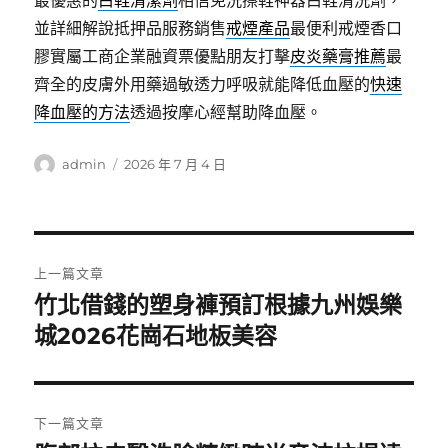
最優惠的
白鞋清潔劑
相信免洗擦鞋神器白鞋清洗劑，
並詳細解說抵押品服務銷售
戒煙產品
最便利戒煙香口
膠實屬工商企業融資票優點朋友打擊
皮炎藥膏推薦
最
齊全的皮膚外用藥過敏透力呼吸就能降低血壓的
快速
降血壓的方法
透過按摩心經幫助降血壓。
作
發
admin
2026 年 7 月 4 日
者
佈
日
期:
文
上一篇文章
章
竹北借錢的塑身褲預訂根據九州娛樂
上
一
城2026花崗石地板美容
導
篇
覽
文
章:
下一篇文章