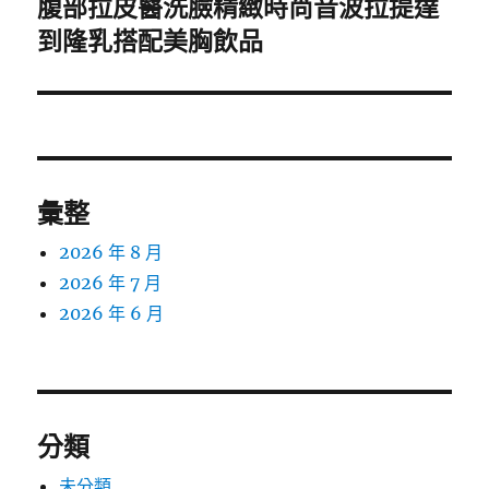
腹部拉皮醫洗臉精緻時尚音波拉提達
下
一
到隆乳搭配美胸飲品
篇
文
章:
彙整
2026 年 8 月
2026 年 7 月
2026 年 6 月
分類
未分類