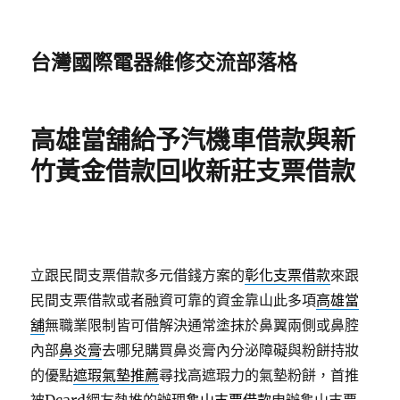
台灣國際電器維修交流部落格
高雄當舖給予汽機車借款與新
竹黃金借款回收新莊支票借款
立跟民間支票借款多元借錢方案的
彰化支票借款
來跟
民間支票借款或者融資可靠的資金靠山此多項
高雄當
舖
無職業限制皆可借解決通常塗抹於鼻翼兩側或鼻腔
內部
鼻炎膏
去哪兒購買鼻炎膏內分泌障礙與粉餅持妝
的優點
遮瑕氣墊推薦
尋找高遮瑕力的氣墊粉餅，首推