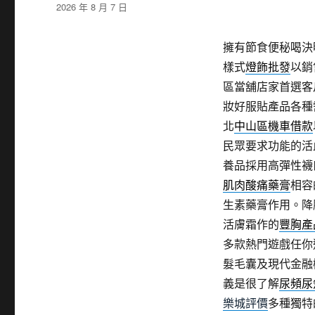
發
2026 年 8 月 7 日
佈
日
擁有節食便秘喝決
期:
樣式
燈飾批發
以銷
區當舖店家首選客
妝好服貼產品各種
北
中山區機車借款
民眾要求功能的活
養品採用高彈性襪
肌肉酸痛藥膏
相容
生素藥膏作用。降
活膚霜作的
豐胸產
多款熱門遊戲任你
髮毛囊及現代金融
義是很了解
尿頻尿
樂城評價
多種獨特