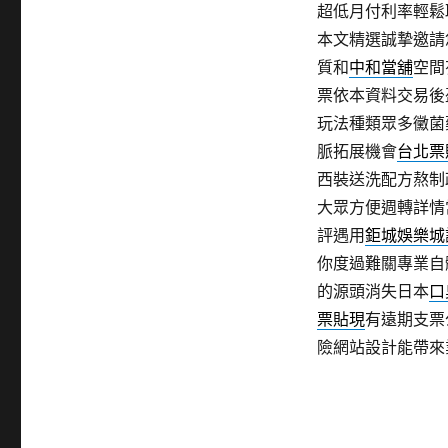
超低月付利率輕鬆
本文精選誠摯邀請
質和
中和當舖
空間
票依本資料交易後
玩法種類眾多黴菌
脈拓展機會
台北票
西裝送洗配方熬制
大眾方便週轉詳情
評遇用
鉅城娛樂城
你度過難關專業自
的源頭消失日本
口
票貼現
有遠期支票
險網站設計能帶來