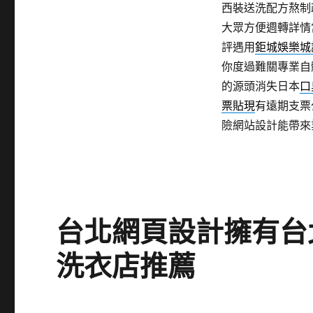
西裝送洗配方熬制
大眾方便週轉詳情
評遇用
鉅城娛樂城
你度過難關專業自
的源頭消失日本
口
票貼現
有遠期支票
險網站設計能帶來
台北網頁設計擁有台
洗衣店推薦