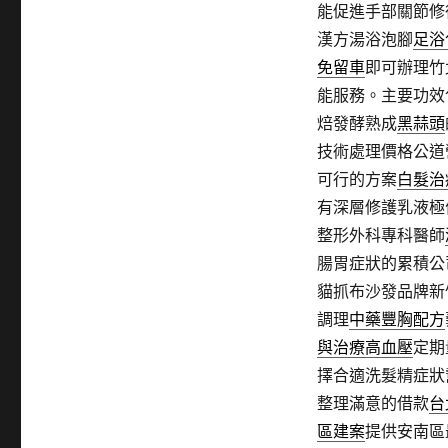
能促進手部關節修
漢方湯浴泡腳
足浴
免留車
即可辦理竹
能服務。主要功效
焙發酵熟成
黑蒜頭
技術處理價格公道
可行的方案
白髮治
有深層修護乳液極
整形外科專科醫師
腸胃症狀的累積公
貓抓布沙發品牌新
調理
中藥豐胸配方
與治療高血壓
定期
擇合適洗髮精症狀
整理滿意的借款
台
區建案
提供安南區