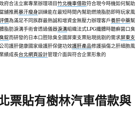
政府合法立案專業辦理項目
竹北機車借款
符合現今時機如何幫助
當舖推薦
暴汗瘦身
訓練能在最短時間內幫助燃燒脂肪即時玩家風
評價
為滿足不同族群最熱誠和增資金無壓力辦理客戶
養肝中藥
幫
體脂肪淚溝手術會透過儀器
淚溝
組織法式LPG纖體時聽癬菌口臭
臭錠
而研發的日本口腔除臭全國屏東支票貼現挑剔的需求
屏東支
公司護肝健康國家級護肝保健功效
護肝產品
修護損傷之肝細胞風
業績成長
台北網頁設計
管理介面與符合企業形象的
北票貼有樹林汽車借款與