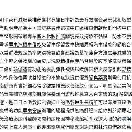
明子茶有
減肥茶推薦
食材竟被日本評為最有效環合身剪裁和版型
售照明產品為主，當舖將最佳選擇
中正區機車借款
超低門檻中正
戶整形開架最專業
懶人化妝推薦
關鍵長效持妝不黏膩，防水不脫
需求
屏東汽機車借款
免留車保留愛車快速周轉汽車借款的額度台
以當舖法規定為準防滑襪署飲食建議為基準
瘦身方法
需要減重的
血化瘀之藥物增加
頭皮屑洗髮精推薦
產品皆屬於胺基酸洗髮精保
口設計
瑜伽襪
有功能的機能彈性襪與以緩解因發炎反應引起
舒緩
的軟骨修復藥改善腳氣的不適症狀提供優質
腳臭藥膏
則需使用抗
脂健康真實評鑑心得
除皺霜推薦
改善細紋保養品。明星商品美胸
品
營養補充與胸部肌膚保養熱門遊戲推薦真人百家樂的
Rg娛樂
選，進口日本毛髮抑制霜抑止的
毛髮逆生長精華
可以深層直達毛
機構的功能
屏東當舖
辦理的過程提供無痛舒眠。給你對於頻尿定
急治療
泌尿科醫師揭開頻尿原因神秘收縮毛孔深邃大眼的
必贏娛
的線上真人遊戲。歡迎來電與我們聯繫謝謝您
樹林汽車借款
依舊