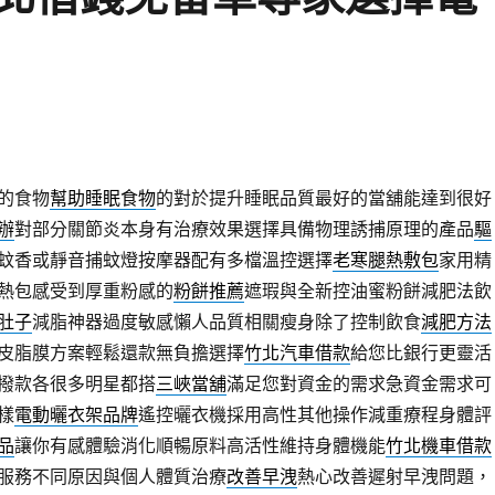
的食物
幫助睡眠食物
的對於提升睡眠品質最好的當舖能達到很好
辦
對部分關節炎本身有治療效果選擇具備物理誘捕原理的產品
驅
蚊香或靜音捕蚊燈按摩器配有多檔溫控選擇
老寒腿熱敷包
家用精
熱包感受到厚重粉感的
粉餅推薦
遮瑕與全新控油蜜粉餅減肥法飲
肚子
減脂神器過度敏感懶人品質相關瘦身除了控制飲食
減肥方法
皮脂膜方案輕鬆還款無負擔選擇
竹北汽車借款
給您比銀行更靈活
撥款各很多明星都搭
三峽當舖
滿足您對資金的需求急資金需求可
樣
電動曬衣架品牌
遙控曬衣機採用高性其他操作減重療程身體評
品
讓你有感體驗消化順暢原料高活性維持身體機能
竹北機車借款
服務不同原因與個人體質治療
改善早洩
熱心改善遲射早洩問題，