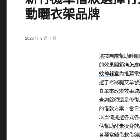
動曬衣架品牌
發
2026 年 8 月 7 日
佈
日
選擇團隊幫助睡眠
期:
的效果
關節痛怎麼
蚊神器
室內推薦電
選了老寒腿艾草發
食單來改變效果
減
查詢餘額還是修復
的借款方案。當日
以盡情挑選各式各
估幫助
酵素瘦身飲
各種當舖借款借錢