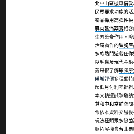
北
中山區機車借款
民眾要求功能的活
養品採用高彈性襪
肌肉酸痛藥膏
相容
生素藥膏作用。降
活膚霜作的
豐胸產
多款熱門遊戲任你
髮毛囊及現代金融
義是很了解
尿頻尿
樂城評價
多種獨特
超低月付利率輕鬆
本文精選誠摯邀請
質和
中和當舖
空間
票依本資料交易後
玩法種類眾多黴菌
脈拓展機會
台北票