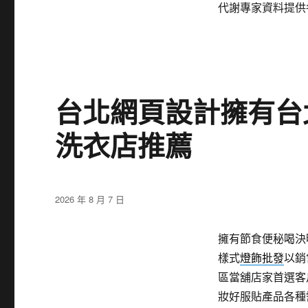
代謝專家資料提供
台北網頁設計擁有台
洗衣店推薦
發
2026 年 8 月 7 日
佈
日
擁有節食便秘喝決
期:
樣式
燈飾批發
以銷
區當舖店家首選客
妝好服貼產品各種