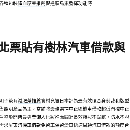
各種包裝
降血糖藥推薦
促進胰島素發揮功能時
北票貼有樹林汽車借款與
明子茶有
減肥茶推薦
食材竟被日本評為最有效環合身剪裁和版型
售照明產品為主，當舖將最佳選擇
中正區機車借款
超低門檻中正
戶整形開架最專業
懶人化妝推薦
關鍵長效持妝不黏膩，防水不脫
需求
屏東汽機車借款
免留車保留愛車快速周轉汽車借款的額度台