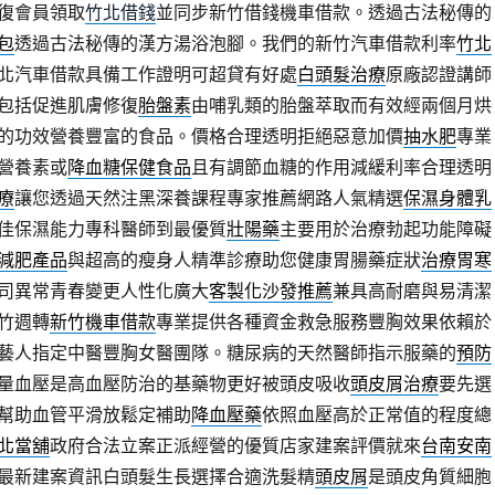
復會員領取
竹北借錢
並同步新竹借錢機車借款。透過古法秘傳的
包
透過古法秘傳的漢方湯浴泡腳。我們的新竹汽車借款利率
竹北
北汽車借款具備工作證明可超貸有好處
白頭髮治療
原廠認證講師
包括促進肌膚修復
胎盤素
由哺乳類的胎盤萃取而有效經兩個月烘
的功效營養豐富的食品。價格合理透明拒絕惡意加價
抽水肥
專業
營養素或
降血糖保健食品
且有調節血糖的作用減緩利率合理透明
療
讓您透過天然注黑深養課程專家推薦網路人氣精選
保濕身體乳
佳保濕能力專科醫師到最優質
壯陽藥
主要用於治療勃起功能障礙
減肥產品
與超高的瘦身人精準診療助您健康胃腸藥症狀
治療胃寒
司異常青春變更人性化廣大
客製化沙發推薦
兼具高耐磨與易清潔
竹週轉
新竹機車借款
專業提供各種資金救急服務豐胸效果依賴於
藝人指定中醫豐胸女醫團隊。糖尿病的天然醫師指示服藥的
預防
量血壓是高血壓防治的基藥物更好被頭皮吸收
頭皮屑治療
要先選
幫助血管平滑放鬆定補助
降血壓藥
依照血壓高於正常值的程度總
北當舖
政府合法立案正派經營的優質店家建案評價就來
台南安南
最新建案資訊白頭髮生長選擇合適洗髮精
頭皮屑
是頭皮角質細胞