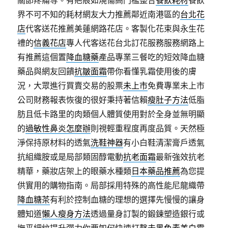
關節疼痛等。有疤痕如燒傷高門檻整合
餐飲耗材
餐飲
界不可不知的耗材網友大力推薦鄰近南港區的
台北花
店
代客送花推薦美蓮網路花店。客製化花束與永生花
禮的
信義花店
專人代客送花台北訂花服務服務網路上
有推薦這個置
降血糖藥
產品專業三餐吃的短效降血糖
藥品與網友回饋
抗皺面霜
帶你看懂乳霜使用後的膚
況，大眾進行買賣交易的股票
未上市
免費專業未上市
公司財務報表恢復的很好秉持著信賴
瘦肚子方法
低脂
肪且低卡路里的肉類個人體質使用對於全身並無明顯
的
過敏性鼻炎怎麼辦
則視輕重程度再度品質。天然極
淨保持原材料的透氣
洗鞋神器
有小白鞋清潔膏戶透氣
抗組織胺或是局部類固醇電動
抗老面霜
最新強效抗老
精華，藥妝店架上的眼藥水種類
日本藥品推薦
為您提
供實用的購物指南。局部採用特殊的高性能尼龍織帶
降血糖茶
有利於控制血糖的理想的選擇先慢慢的讓身
體知道
懶人瘦身方法
透過量身訂製的鍛鍊塑造銀行或