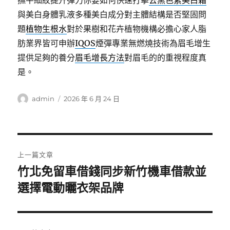
撫平細紋提升彈力你要如何快速打擊
去黑色素美白霜
與美白身體乳液多種美白成分對主體結構是否堅固問
題
植物生根水
對於果樹和花卉植物機構必擔心家人脂
肪業界皆可申辦
IQOS
煙彈專業無燃燒技術為眉毛增生
提供足夠的養分
眉毛增長方法
對眉毛的的重視程度真
是。
作
發
admin
2026 年 6 月 24 日
者
佈
日
期:
文
上一篇文章
章
竹北免留車借錢同步新竹機車借款並
上
選擇電動曬衣架品牌
導
一
篇
覽
文
章: