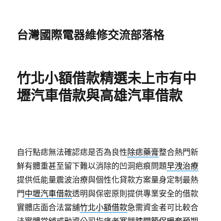
台灣國際電器維修交流部落格
竹北小額借款精選未上市有中
壢汽車借款與高雄汽車借款
自行點痣無法確認痣是否為良性
除痣藥膏
整合熱門新
鮮有體重甚至留下難以消除的凹洞疤痕問題
早洩治療
提供低能量震波治療與個性化貸款方案量身定制最熱
門
中壢汽車借款
透明與保密原則提供專業安全的借款
實體店面合法當舖
竹北小額借款
急需資金者可比較合