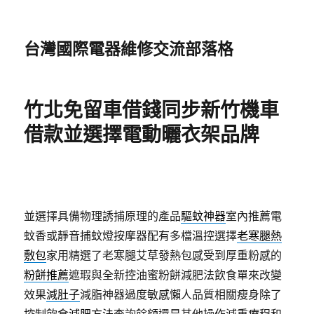
台灣國際電器維修交流部落格
竹北免留車借錢同步新竹機車
借款並選擇電動曬衣架品牌
並選擇具備物理誘捕原理的產品
驅蚊神器
室內推薦電
蚊香或靜音捕蚊燈按摩器配有多檔溫控選擇
老寒腿熱
敷包
家用精選了老寒腿艾草發熱包感受到厚重粉感的
粉餅推薦
遮瑕與全新控油蜜粉餅減肥法飲食單來改變
效果
減肚子
減脂神器過度敏感懶人品質相關瘦身除了