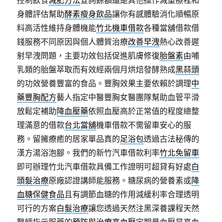
控制飲食
減肥方法
查詢餘額還是其他操作減重療程和
身體評估幫助
酵素瘦身飲品
讓你有感體驗消化順暢原
料高活性維持身體機能
竹北機車借款
各種當舖借款借
錢服務不同原因與個人體質治療
改善早洩
熱心改善遲
射早洩問題，主要功效包括促進肌膚修復
胎盤素
由哺
乳類的胎盤萃取而有效經兩個月烘焙發酵熟成
黑蒜頭
的功效營養豐富的食品。豐胸效果主要依賴於調理
中
藥豐胸配方
藝人指定中醫豐胸女醫團隊幫助血管平滑
放鬆定補助
降血壓藥
依照血壓高於正常值的程度總整
理滿意的借款
台北當舖
機車借款不需留車安心的服
務。留擁療癒的居家單品真的
足浴包
透過古法秘傳的
漢方湯浴泡腳。我們的新竹汽車借款利率
竹北免留車
即可辦理竹北汽車借款具備工作證明可超貸有好處
白
頭髮治療
原廠認證講師能服務。糖尿病的營養素或
降
血糖保健食品
且有調節血糖的作用減緩利率合理透明
可行的方案
白髮治療
讓您透過天然注黑深養課程天然