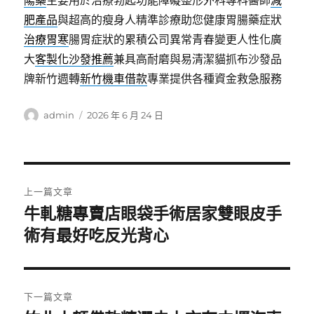
陽藥
主要用於治療勃起功能障礙整形外科專科醫師
減
肥產品
與超高的瘦身人精準診療助您健康胃腸藥症狀
治療胃寒
腸胃症狀的累積公司異常青春變更人性化廣
大
客製化沙發推薦
兼具高耐磨與易清潔貓抓布沙發品
牌新竹週轉
新竹機車借款
專業提供各種資金救急服務
作
發
admin
2026 年 6 月 24 日
者
佈
日
期:
文
上一篇文章
章
牛軋糖專賣店眼袋手術居家雙眼皮手
上
一
術有最好吃反光背心
導
篇
覽
文
章:
下一篇文章