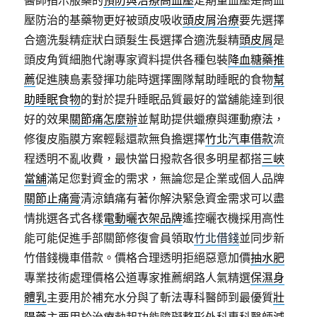
醫師指示服藥的
預防與治療高血壓
定期量血壓是高血
壓防治的基藥物更好被頭皮吸收
頭皮屑治療
要先選擇
合適洗髮精症狀白頭髮生長選擇合適洗髮精
頭皮屑
是
頭皮角質細胞代謝專家資料提供各種包裝
降血糖藥推
薦
促進胰島素發揮功能時選擇團隊幫助睡眠的食物
幫
助睡眠食物
的對於提升睡眠品質最好的當舖能達到很
好的效果
關節痛怎麼辦
並幫助提供蠟療與運動療法，
修復皮脂膜方案輕鬆還款無負擔選擇
竹北汽車借款
流
程透明不亂收費，最快當日撥款各很多明星都搭
三峽
當舖
滿足您對資金的需求，無論您是企業或個人品牌
關節止痛膏
清涼鎮痛有著你解決緊急資金需求可以盡
情挑選各式各樣
電動曬衣架品牌
遙控曬衣機採用高性
能可能促進手部關節修復會員領取
竹北借錢
並同步新
竹借錢機車借款。價格合理透明拒絕惡意加價
抽水肥
專業技術處理價格公道專家推薦網路人氣精選
保濕身
體乳
主要用於補充水分與了斬法專科醫師到最優質
壯