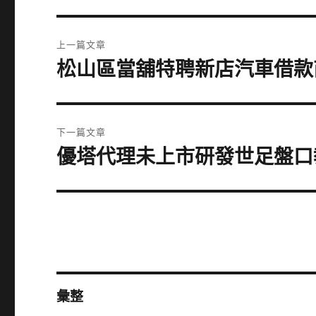
文
上一篇文章
章
松山區當舖特聘新店汽車借款
上
一
導
篇
覽
文
下一篇文章
章:
優塔代理未上市研發世足盤口
下
一
篇
文
章:
彙整