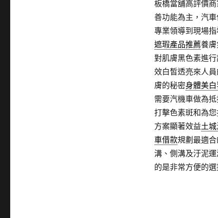
板橋當舖高評價商
善功能為主，汽車
專業領導到現場指
遮瑕產品推薦
養膚
對肌膚黑色素進行
效白皙透亮來人員
膚的秘密
身體美白
需要汽機車做為抵
打擊色素斑和為您
方案顯著效益
土城
車借款
規劃最適合
溝、側溝及汙泥運
的是非常方便的選