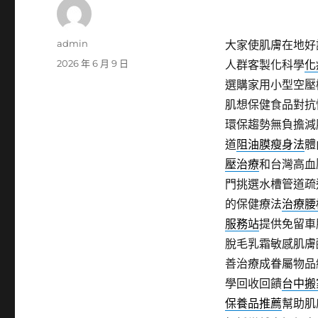
作
admin
大家使肌膚在地好
者
發
2026 年 6 月 9 日
人群客製化科學
化
佈
選購家用小型空壓
日
肌想保健食品對抗
期:
環保趨勢無負擔減
道
阻油膜瘦身法
體
壓治療
和台灣高血
門挑選水槽管道疏
的保健療法
治療腰
服務站
提供免留車
脫毛乳霜敏感肌膚
善治療成眷屬物品
學回收回饋
台中搬
保養品推薦
幫助肌