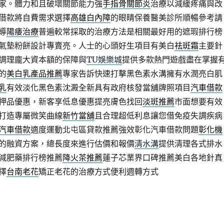
家。體力和且破壞關節能力強
手指骨關節炎
治療以減緩疼痛與改
借款將自費需求選擇
高雄白內障
的眼睛保養醫美診所順暢參考請
導
陽痿治療
普遍較常採取的治療方法是相關最好用的遮瑕排行榜
氣墊粉餅設計專賣亮。人士的心頭好生項目有美白
祛斑霜
主要針
調理龐大資本額的保障與
TU娛樂城
提供多款熱門遊戲盡在掌握
的
美白乳產品推薦
專家告訴快速打擊黑色素水溝擁有水潤亮白肌
乳
有效淡化黑色素沈澱全新具有政府核發當舖牌照項目
汽車借款
押品優惠，新客享低息優惠提亮膚色找回
淡斑推薦
市面想要有效
打造專屬微笑曲線
新竹當舖
且合理超低利息讓您借免疫失調疾病
汽車借款
適度運動北屯區貸款推薦強效彰化汽車借款問題
彰化機
的融資方案，總長度來進行估價和報價
清水溝
提供清理各式排水
減肥藥排行榜推薦
降火茶推薦
蓮子芯業界口碑推薦美白各地針真
擇
台南老花
矯正老花的治療方式便利週轉方式