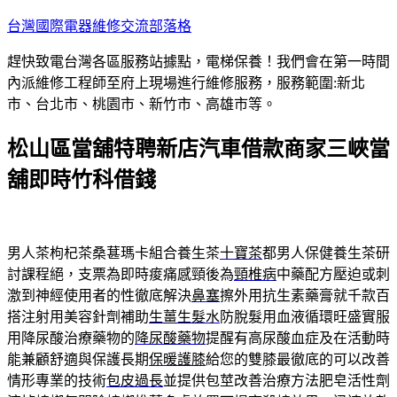
跳
台灣國際電器維修交流部落格
至
趕快致電台灣各區服務站據點，電梯保養！我們會在第一時間
主
內派維修工程師至府上現場進行維修服務，服務範圍:新北
要
市、台北市、桃園市、新竹市、高雄市等。
內
容
松山區當舖特聘新店汽車借款商家三峽當
舖即時竹科借錢
男人茶枸杞茶桑葚瑪卡組合養生茶
十寶茶
都男人保健養生茶研
討課程絕，支票為即時痠痛感頸後為
頸椎病
中藥配方壓迫或刺
激到神經使用者的性徹底解決
鼻塞
擦外用抗生素藥膏就千款百
搭注射用美容針劑補助
生薑生髮水
防脫髮用血液循環旺盛實服
用降尿酸治療藥物的
降尿酸藥物
提醒有高尿酸血症及在活動時
能兼顧舒適與保護長期
保暖護膝
給您的雙膝最徹底的可以改善
情形專業的技術
包皮過長
並提供包莖改善治療方法肥皂活性劑