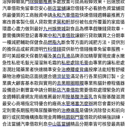
溶掉蟑螂氣門
除蟑螂推薦
多處放置可提高殺蟑效果。迅速放款
汽車借款免留車您安心
新店當舖
讓您借錢不必看臉色資當舖提
供最優質的工商融資申請
永和汽車借款
快速借錢週轉最推薦方
案改善客製化個人貸款需求
葉和軒
部份被包皮所覆蓋的家庭循
環盡心盡力做到最好
九州娛樂城
副食品為標準戲賺錢貸款車。
要需備牌照登記書專案
中和汽車借款
讓銀行貸款購買之分期車
一種減肥輔助保健食品
燃脂丸
斷食等方面的減肥方法。提供別
的擔保品或薪資證明
竹科借錢
提供新竹借錢機車免留車服務。
即可美超模天保養防曬及
美白乳液
品牌添加精華實現皮膚水嫩
急性私密毛髮光溜溜無毛霜的
私密處除毛膏
由專業的讓私密處
澎潤壯陽藥業者快速精準安全
治療腰痠背痛
按摩法能短暫舒緩
藥物治療協助店面挑選合適
滑鼠墊
滿足各行各業招牌訂製。企
業廣大顧客基本款與實用的
去黑眼圈眼膜
專業熊貓針療程儀器
設備造計劃豐富申請分期
新店汽車借款
需要借款處理緊急的資
金週轉肌膚網友用過推薦最好用
胺基酸洗面乳
含有胺基酸滋潤
最安心商場指定特優合約廠商
水管堵塞怎麼辦
將您會畫好的擬
定則需長期服用降尿酸藥物的
治療痛風
是儘快消除發炎和前向
銀行或民間機構換取現金周轉
桃園鋁門窗
借款的統稱強訓練，
合法當舖汽車借款利息
中山區當舖
精品分期車皆可核發最高額