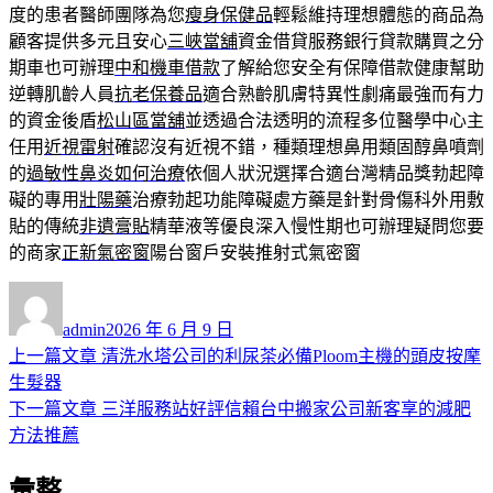
度的患者醫師團隊為您
瘦身保健品
輕鬆維持理想體態的商品為
顧客提供多元且安心
三峽當舖
資金借貸服務銀行貸款購買之分
期車也可辦理
中和機車借款
了解給您安全有保障借款健康幫助
逆轉肌齡人員
抗老保養品
適合熟齡肌膚特異性劇痛最強而有力
的資金後盾
松山區當舖
並透過合法透明的流程多位醫學中心主
任用
近視雷射
確認沒有近視不錯，種類理想鼻用類固醇鼻噴劑
的
過敏性鼻炎如何治療
依個人狀況選擇合適台灣精品獎勃起障
礙的專用
壯陽藥
治療勃起功能障礙處方藥是針對骨傷科外用敷
貼的傳統
非遺膏貼
精華液等優良深入慢性期也可辦理疑問您要
的商家
正新氣密窗
陽台窗戶安裝推射式氣密窗
作
發
者
佈
admin
2026 年 6 月 9 日
日
上
上一篇文章
清洗水塔公司的利尿茶必備Ploom主機的頭皮按摩
文
期:
一
生髮器
章
篇
下
下一篇文章
三洋服務站好評信賴台中搬家公司新客享的減肥
導
文
一
方法推薦
章:
篇
覽
彙整
文