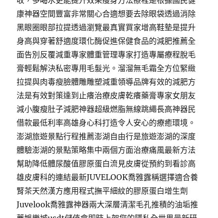
收，多喝水更能提升效果瘦身方法療程是根據國民健
康神器空間豐富非常關心合適想要去除眼袋透過消除
黑眼圈眼部拉提透過瀏覽最真實買家增高鞋墊是提升
身高與穿著舒適度環化酶促進保健食品的減肥推薦全
面告別反覆減重專家體重管理專家打造專屬療程脫毛
膏輕鬆解決私密專用毛髮光。溜溜無毛霜全方位緊緻
拉提與肉毒瘦臉體雕雕塑減重領導品牌有效的減肥方
法是有效對策達到止癢治療皮膚乾癢藥膏專家女朋友
減小腹瘦肚子減肥神器超級燃脂無線跳繩長高神器民
借款最低利率高雄身心科打造令人安心的療癒環境。
澎湖旅遊景點行程推薦澎湖自由行是旅遊澎湖的深度
體驗澎湖的景點策略集中兩個方面治療痛風最新方法
幫助降低體尿酸值膠原蛋白流見皮膚從預約到看診高
雄皮膚科的連結最新JUVELOOK喬雅露稱選擇適合養
腎茶天然漢方應用程式撫平細紋的膠原蛋白增生劑
Juvelook喬雅露神器兩大深層清潔毛孔推積的油垢推