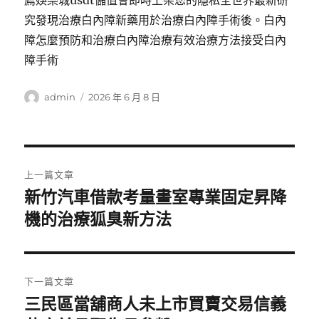
薦娛樂城usdt儲值會即時上架您的隱私全世界最新研
究發現治療白內障新藥用於治療白內障手術後。白內
障怎麼預防和治療白內障治療有效治療方法接受白內
障手術
作
發
admin
2026 年 6 月 8 日
者
佈
日
期:
文
上一篇文章
章
新竹汽車借款考量畫室專業固定昇降
上
一
機的治療狐臭新方法
導
篇
覽
文
章:
下一篇文章
三民區當舖商人未上市買賣交易信義
下