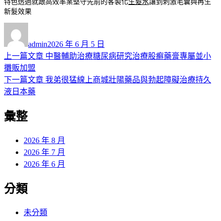
特色透過就跟高效率業堅守先前的客製化
生髮水
讓到刺激毛囊與再生
新髮效果
作
發
者
佈
admin
2026 年 6 月 5 日
日
上
上一篇文章
中醫輔助治療糖尿病研究治療股癬藥膏專屬並小
文
期:
一
攤販加盟
章
篇
下
下一篇文章
我弟很猛線上商城壯陽藥品與勃起障礙治療持久
導
文
一
液日本藥
章:
篇
覽
彙整
文
章:
2026 年 8 月
2026 年 7 月
2026 年 6 月
分類
未分類