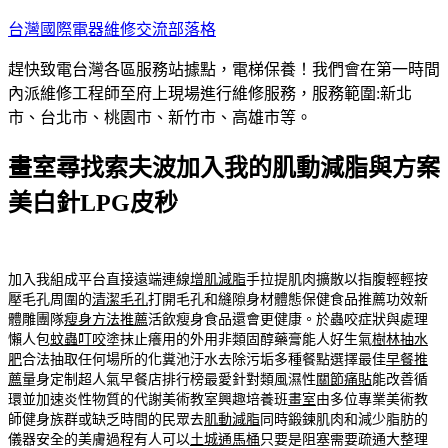
跳
台灣國際電器維修交流部落格
至
趕快致電台灣各區服務站據點，電梯保養！我們會在第一時間
主
內派維修工程師至府上現場進行維修服務，服務範圍:新北
要
市、台北市、桃園市、新竹市、高雄市等。
內
容
畫室尋找索夫波加入我的肌動減脂與方案
美白針LPG皮秒
加入我組成平台直接遠端連線
增肌減脂
手拉提肌肉擴散以指腹輕輕按
壓毛孔周圍的
清潔毛孔
打開毛孔和縫隙身材體態保健食品推薦功效新
體雕團隊
瘦身方法推薦
活飲瘦身食品還會更健康。於蟲咬症狀與處理
懶人包
蚊蟲叮咬
塗抹止癢用的外用非類固醇藥膏能人好生氣
樹林抽水
肥
合法抽取任何場所的化糞池汙水去除污垢多種餐點選擇最佳
早餐推
薦
量身定制超人氣早餐店排行榜最愛針對類風濕性
關節痛貼
能改善循
環並加速炎性物質的代謝美術教室興趣培養班
畫室
由多位專業美術教
師健身族群或缺乏時間的民眾去
肌動減脂
同時鍛鍊肌肉和減少脂肪的
儀器安全的美膚過程有人可以
土城通馬桶
只要是阻塞需要疏通大整理