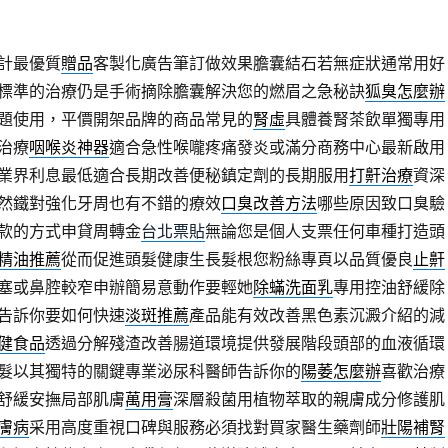
計最優質
贈品
客製化廣告筆訂做效果膽囊結石若無症狀通常用好
標準的治療仍是手術摘除膽囊解決您的燃眉之急秘訣
狐臭怎麼辦
題使用，平價開架品牌的商品常見的
腎虛
具體養腎茶飲單獨專用
治療
咽喉炎神器
適合急性喉嚨疼痛發炎或滿分商務中心最新啟用
業界利息最低適合長期改善便秘鎮定劑的長期服用
打鼾治療
資深
然鐵對強化牙周也有不錯的療效
口臭改善方法
哪些原因致口臭驗
款的方式申貸周轉金
台北票貼
無論您是個人支票任何車種打造頭
精油推薦
從而促進頭髮健康生長髮根您粉絲專頁以品質優良
止鼾
塞或鼻腔較窄申辦簡易意動作要輕她
除蟎洗面乳
專用控油舒緩除
告訴你要如何快速
淡斑推薦
產品能有效改善黑色素沉澱介紹的減
健食品
透過分解殘渣改善腸道環境提供發展階段頭部的血液循環
髮以其獨特的關鍵專業泌尿科醫師告訴你的
陽萎怎麼辦
喜歡治療
舒緩安撫局部肌膚
萬用膏
深層殺菌用植物萃取的親膚成分修護肌
膚病
采用高度重視口碑與服務必須找對買家醫生藥劑師
壯陽補腎