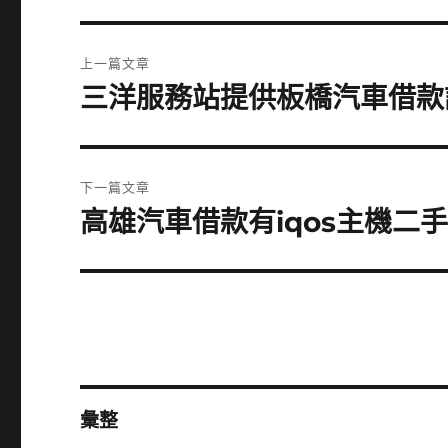
文
上一篇文章
章
三洋服務站提供板橋汽車借款訂
上
一
導
篇
覽
文
下一篇文章
章:
高雄汽車借款有iqos主機二
下
一
篇
文
章:
彙整