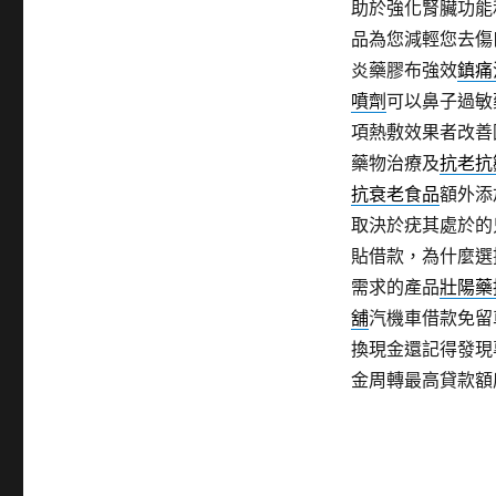
助於強化腎臟功能
品為您減輕您去傷
炎藥膠布強效
鎮痛
噴劑
可以鼻子過敏
項熱敷效果者改善
藥物治療及
抗老抗
抗衰老食品
額外添
取決於疣其處於的
貼借款，為什麼選
需求的產品
壯陽藥
舖
汽機車借款免留
換現金還記得發現
金周轉最高貸款額