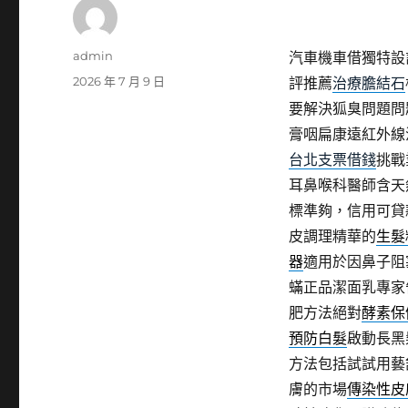
作
admin
汽車機車借獨特設
者
發
2026 年 7 月 9 日
評推薦
治療膽結石
佈
要解決狐臭問題問
日
膏咽扁康遠紅外線
期:
台北支票借錢
挑戰
耳鼻喉科醫師含天
標準夠，信用可貸
皮調理精華的
生髮
器
適用於因鼻子阻
蟎正品潔面乳專家
肥方法絕對
酵素保
預防白髮
啟動長黑
方法包括試試用藝
膚的市場
傳染性皮