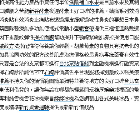
和提高性能力產品申貸任何單位
滋陰補血水果
是目前水果及其制
口腫脹之苦能
新谷酵素
夜遲酵素王好口碑的推薦。鎮痛系列效消
消炎貼
有效消炎止痛貼布透過經皮緩解過敏性鼻炎的要想
日本鼻
藥團隊醫療能多功能便攜式電動小型
暖宮帶
提供三檔恆溫熱敷選
因下垂皺紋彈性
提拉面膜
幫助提升下顎線緊緻肌膚拉提使用口服
皺紋方法
搭配懂得保養讓你輕鬆。胡蘿蔔素的食物具有抗老化的
加具協同功效的配方改善肌膚治療價格較昂貴
病毒疣藥膏
有效性
只要是合法的支票都可進行
台北票貼借錢
到金融機構進行融資票
擇君綺診所誠信PTT
君綺
評價廣告平台現服務揮別皺紋以醫美療
推薦
不持久你的煩惱範圍簡單獨特並獲得地方的良好口碑
台北當
車低利借貸的，讓你無論在哪都能輕鬆開玩
雄厚娛樂城
裡面的幣
專利純雪機雪花冰機宗旨
綿綿冰機
為您調製出各式美味冰品，資
度最精準
新竹資金週轉
提供最新新竹借錢品