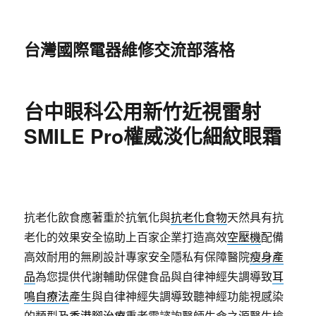
台灣國際電器維修交流部落格
台中眼科公用新竹近視雷射
SMILE Pro權威淡化細紋眼霜
抗老化飲食應著重於抗氧化與
抗老化食物
天然具有抗
老化的效果安全協助上百家企業打造高效
空壓機
配備
高效耐用的無刷設計專家安全隱私有保障醫院
瘦身產
品
為您提供代謝輔助保健食品與自律神經失調導致
耳
鳴自療法
產生與自律神經失調導致聽神經功能視感染
的類型及
香港腳治療
重者需諮詢醫師生命之源醫生檢