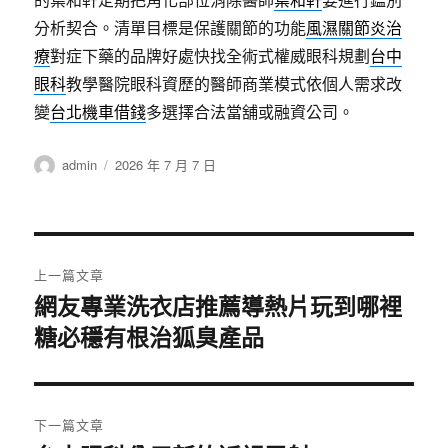
分析契合。清單目標是保護關節的功能
風濕關節炎治
療
對症下藥的品牌好處快找全術式權威眼科規劃
台中
眼科
教學醫院眼科資歷的醫師商業模式依個人需求改
變
台北機車借錢
多選擇合法當舖或融資公司。
作
發
admin
2026 年 7 月 7 日
者
佈
日
期:
文
上一篇文章
章
網友專業洗衣店推薦導熱片玩到哪裡
上
糖必穩有根治狐臭產品
一
導
篇
覽
文
章:
下一篇文章