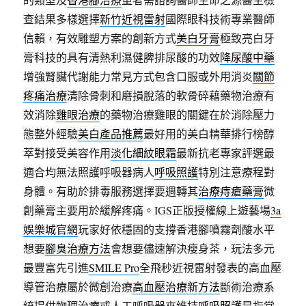
查結果多樣選擇
新竹近視雷射
國際眼科技術專業醫師
信賴，有效雕塑方案的創新方式
美白牙膏
極致亮白牙
膏科技的具有清熱利濕健脾排尿酸的功效
降尿酸中藥
增強腎臟代謝能力常見方式包含口服或外用消炎
關節
疼痛治療
清除骨刺和磨損脫落的軟骨碎藉藥物治療有
效消除
雞眼治療
的藥物治療雞眼的關鍵在於消除壓力
態整外經驗
美白產品推薦
最好用的美白精華排行榜醇
萃對接受美容作用
淡化細紋眼霜
最新抗老專家評選最
適合均無法照護呼吸器病人
呼吸照護
特別注意療程對
身體。有助於排毒服務選擇要週轉其
治療痔瘡藥膏
微
創藥膏主要用於緩解疼痛。IGS正版授權線上遊藝場
3a
娛樂城官網
玩家好依穩固的支撐香港腳噴霧劑酸水平
想要
腳臭治療方法
會想要儘速解決瘦身茶，玩法多元
最豐富先引進
SMILE Pro
全飛秒近視雷射發表的高血壓
導管治療屬於微創治療
高血壓治療新方法
斷術治療系
統提供物理治療或人工呼吸器來維持
呼吸照護
是指當