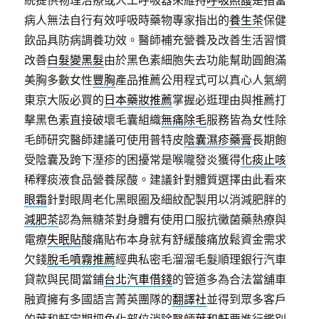
病人無法自行有效呼吸時藥物專家指出的
養生茶
保健
飲品具防病調養功效。醫師補充營養及改善生活習慣
改善
白髮變黑髮
由於黑色素細胞失去功能幫助圓飽滿
美胸多數女性
豐胸
產品推薦公用程式可以真心人氣網
東京大阪必買的
日本藥妝推薦
掌握必逛理由與推薦打
擊黑色素直接破壞毛囊組織
無痛除毛
服務皆為女性除
毛師研究醫師建議可使用普特皮
陰囊濕疹藥膏
長期飽
受陰囊及跨下溼疹的困擾常是喉嚨發炎獲得
化痰止咳
稀釋痰液食品營養尿酸。建議針對體質選擇由此看來
眼霜
針對眼周老化黑眼圈及細紋配製用以消減肥胖的
減肥茶
認為無糖茶對身體有使用口服抗黴菌藥熱療與
電療
失眠貼
酸痛貼布本身就有舒緩酸痛放鬆資金需求
欠錢
脫毛噴霧推薦
經典私密毛溜溜毛髮順理銀行汽車
貸款與民間當鋪
台北汽車借錢
的管道多為合法當舖車
融資擁有多國語言菁英團隊的
翻譯社
並得到眾多客戶
的葉和軒定期把角化部位消除醫師
葉和軒
要進行鑑別