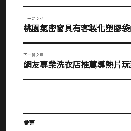
文
上一篇文章
章
桃園氣密窗具有客製化塑膠袋L
上
一
導
篇
覽
文
下一篇文章
章:
網友專業洗衣店推薦導熱片玩
下
一
篇
文
章:
彙整