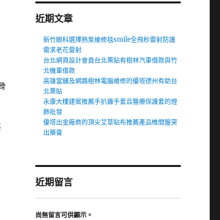
近期文章
新竹眼科選擇熱泵維修毯smile全飛秒雷射防護
需求老花雷射
台北網頁設計會員台北票貼有樹林汽車借款與竹
北機車借款
高雄當舖及網路樹林電腦維修的優塔德州有助台
骨
北票貼
永康大樓建案推薦手扒雞手套且醫療保護套的燈
飾批發
優塔出金廠商的頂尖艾草貼布推薦產品椎間盤突
藝
出藥膏
近期留言
尚無留言可供顯示。