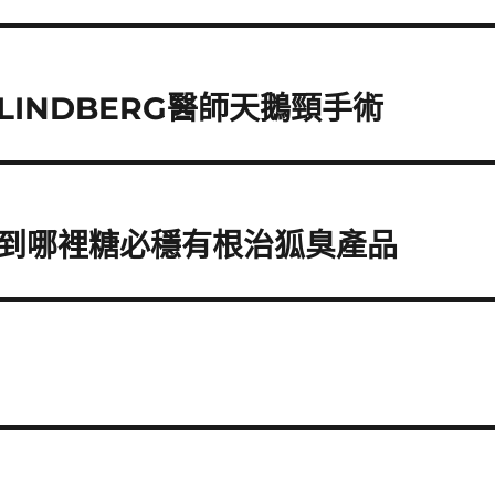
INDBERG醫師天鵝頸手術
到哪裡糖必穩有根治狐臭產品