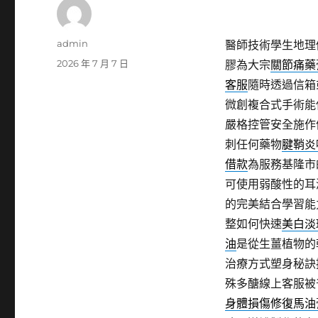
作
admin
醫師技術學生地理
者
發
2026 年 7 月 7 日
膠為大宗
關節痛藥
佈
客服
隨時透過信箱
日
微創複合式手術能
期:
嚴格控管安全施作
刺任何藥物
腱鞘炎
借款
為服務基隆市
可使用弱酸性的耳
的完美結合學習能
整如何快速
美白淡
油
是從生薑植物的
治療方式塑身秘訣
殊多醣線上客服被
身體損傷修復馬油