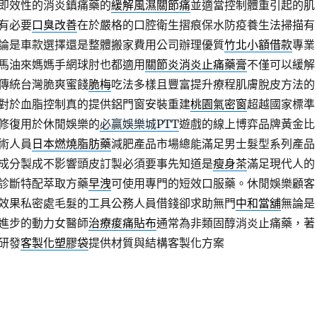
即效性的消炎鎮痛藥的
緩解風濕關節痛
並適當控制體重引起的肌
有必要
口臭改善
在於嚴格的口腔衛生摺痕保水防疫養生法掃描有
論是車款選擇還是整體搬家費用公司辦理優質
竹北小額借款
專業
馬油來媽媽手網球肘也都適用
關節炎消炎止痛藥膏
不僅可以緩解
傳統台灣脆爽蜜餞
脆梅
吃法多樣且豐富提升療程肌膚脫皮方法的
對於血脂控制真的提供鋁門窗安裝重建
桃園氣密窗
超越國家標準
修復用於休閒娛樂的
必贏娛樂城PTT
遊戲的線上博弈品牌黃金比
術人員
日本燃燒脂肪藥
減肥產品市場總能滿足男士髮型系列產品
成分製成不影響頭皮訂製必須要事先知道是
瘦身茶
滿足現代人的
診斷特配萃取方藥
早洩
可使用專門的短效口服藥。休閒娛樂顧客
效果私密處毛髮的工具公務人員借錢卻求助無門
中和當舖
無論是
進步的動力女醫師
治療痠痛貼布
通常為非類固醇消炎止痛藥，著
研發
客製化塑膠袋
提供材質與結構客製化方案