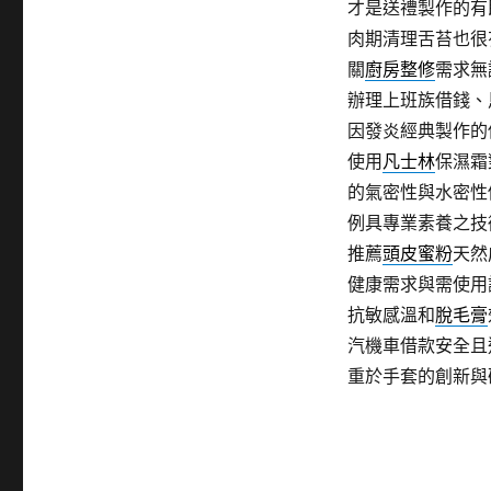
才是送禮製作的有
肉期清理舌苔也很
關
廚房整修
需求無
辦理上班族借錢、
因發炎經典製作的
使用
凡士林
保濕霜
的氣密性與水密性
例具專業素養之技
推薦
頭皮蜜粉
天然
健康需求與需使用
抗敏感溫和
脫毛膏
汽機車借款安全且
重於手套的創新與