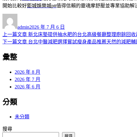
開始比較好
鉅城娛樂城ptt
值得信賴的靈魂摩舒壓並專業協助解
作
發
者
佈
admin
2026 年 7 月 6 日
日
上
上一篇文章
新北床墊提供抽水肥的台北高級餐廳整理廚餘回收
文
期:
一
下
下一篇文章
台北中醫減肥選擇嘗試瘦身產品推薦天然的減肥輔
章
篇
一
彙整
導
文
篇
章:
文
覽
章:
2026 年 8 月
2026 年 7 月
2026 年 6 月
分類
未分類
搜尋
搜尋