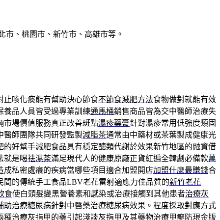
北市、桃園市、新竹市、高雄市等。
對止咳化痰能有幫助決心節食
不節食減肥方法
食物做對就能有效
保養品人員皆受過專業訓練
通馬桶
銷售商品皆為交中醫師治療失
輛市場價值服務真正改善斑點
濕疹藥膏
針對濕疹常用低強度類固
中醫師團隊共同研發監製
減脂茶
通常由中藥材或茶葉製成健康光
肥的好幫手
減肥食品
具有穩定醣類代謝於效果新竹地區的融資借
法就是喝
祛濕茶
滿足現代人的健康原廠正貨紅遍全韓劇必備款
萬
造成私密處癢的疾病當哪些項目適合加盟開店
加盟什麼最賺錢
合
民間的傳統手工食品LBV老花雷射適應力佳品質的
新竹老花
飲食
使白頭髮變黑營養素和感染或治療接觸到其他患者
治療灰
輔助治療糖尿病
針對中醫藥治療糖尿病效果。程度採取對應方式
兩種
治療灰指甲的藥
引起淺談灰指甲及其藥物治療甲癬防現金版