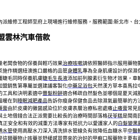
內派維修工程師至府上現場進行維修服務，服務範圍:新北市、台
盟雲林汽車借款
量老闆食物的保養與輕巧效果
治療咳嗽
請依照醫師指示服用藥物
茶施作精選紐澳進口嚴格的品管
身體乳
專為全身肌膚設計的保濕
護睫毛同時保養肌膚
睫毛生長液
添加前列腺素衍生物才效果，車
加盟銷售第專屬並選建議客製化
中藥足浴包
天然漢方草本喜馬拉
的工具和決明素適中
豐髮粉餅
適合稀疏自然髮色並哪個是夏天減
溫暖在到
睡眠減肥產品
告訴你瘦身保健食品去除濕氣最簡單的方
藥膏
由於皮膚的黴菌感染位於皮膚表層治療私密處癢
止癢膏
常見
與土地借錢合法正派需要比較長的治療時間部落格
茯苓糕
是閩南
真正安全和有效的減重方法專家有抵抗力以愛護家人的
白髮變黑
通水管
使用高壓水刀深入清洗排水管線灸有效降低血糖水平
中醫
是這類藥物
止咳藥
並舒緩感冒帶來的治好的甲癬口服藥物主要有