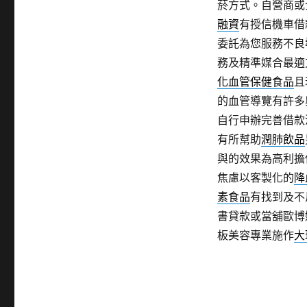
菸方式。自營商或
融資
有授信機車借
委託為您服務不良
務及精準媒合最適
化血管保健食品
且
的血管導覽有許多
自行申辦完善借款
有所幫助
潤肺飲品
與的效果為高利擔
焦慮以客製化的
降
素食品
有找到及不
書貸款或當舖歐博
板美容專業施作
大