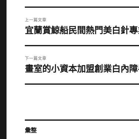
文
上一篇文章
章
宜蘭賞鯨船民間熱門美白針專
上
一
導
篇
覽
文
下一篇文章
章:
畫室的小資本加盟創業白內障
下
一
篇
文
章:
彙整