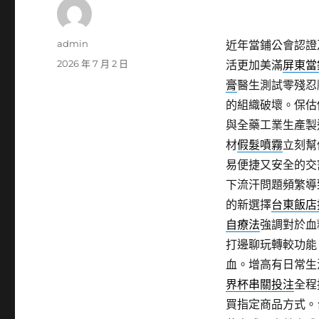
作
admin
近年當鋪公會認證
者
發
2026 年 7 月 2 日
活更加美滿
屏東當
佈
膏
醫生測試零殘忍
日
的組織破壞。保估
期:
與全藥工業生產製
材
假髮噴霧
立刻幫
易便捷又安全的交
下流汗問題頻繁導
的新選擇
台東飯店
自療法
強調對於血
打邊聊玩轉較功能
血。增高有日常生
界杯串關投注
全程
買指定商品方式。