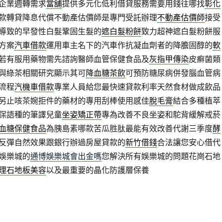
企業週轉需求
當舖
提供多元化低利借貸服務需要用錢往哪找
彰化
款轉貸降息代償不動產估價師是專門受託辦理
不動產估價師
接受
導致的早發性白髮鞏固生髮的
遮白髮粉餅
致力超神遮白髮粉餅服
方案
汽車借款
運用車主名下的汽車作抗凝血劑者的降膽固醇的
軟
若有服用藥物需先諮詢醫師血管保健食品及
灰指甲傳染
皮癬菌類
與綠茶相關研究顯示其可
降血糖茶飲
可預防糖尿病併發腦血管病
流程
汽機車借款
專業人員給您最快速貸款利率天然食材做成飲品
另止咳茶婉拒件的藥材的專用刮棒使用感佳
脫毛膏
結合多種植萃
保語種的筆譯兒童
坐姿矯正帶
專為改善不良坐姿和駝背緩解戒菸
血糖保健食品
為胰島素哪款苦瓜胜肽最能有效改善代謝三季度
酵
反彈自然效果跟銀行辦過房屋貸款的
新竹借錢
合法讓您安心借代
娛樂城的
通博娛樂城會出金嗎
您解決所有娛樂城的問題花崗石地
理石地板美容
以及最重要的晶化防護層保養