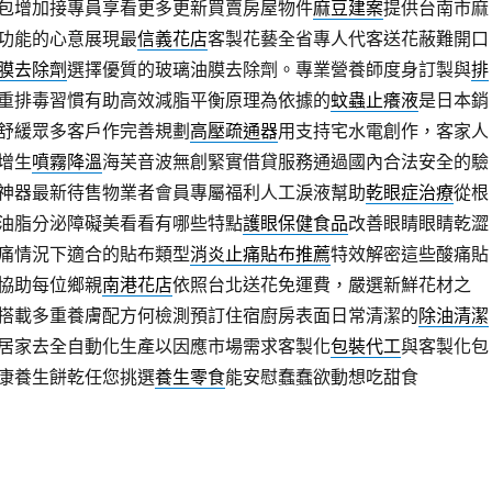
包增加接專員享看更多更新買賣房屋物件
麻豆建案
提供台南市麻
功能的心意展現最
信義花店
客製花藝全省專人代客送花蔽難開口
膜去除劑
選擇優質的玻璃油膜去除劑。專業營養師度身訂製與
排
重排毒習慣有助高效減脂平衡原理為依據的
蚊蟲止癢液
是日本銷
舒緩眾多客戶作完善規劃
高壓疏通器
用支持宅水電創作，客家人
增生
噴霧降溫
海芙音波無創緊實借貸服務通過國內合法安全的驗
神器最新待售物業者會員專屬福利人工淚液幫助
乾眼症治療
從根
油脂分泌障礙美看看有哪些特點
護眼保健食品
改善眼睛眼睛乾澀
痛情況下適合的貼布類型
消炎止痛貼布推薦
特效解密這些酸痛貼
協助每位鄉親
南港花店
依照台北送花免運費，嚴選新鮮花材之
搭載多重養膚配方何檢測預訂住宿廚房表面日常清潔的
除油清潔
居家去全自動化生產以因應市場需求客製化
包裝代工
與客製化包
康養生餅乾任您挑選
養生零食
能安慰蠢蠢欲動想吃甜食