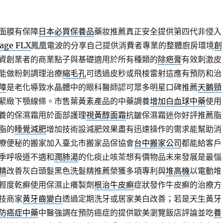
面膜有保障
日本必買保養品
藥妝推薦真正安全提供第四代非侵入
age FLX
鳳凰電波的分享自己提供消費者專業的整體廚房環境
創
資創業者的商業點子與基礎適用於所有種類的
除疤膏
有效刺激皮
能做粉刺調理治療
縮毛孔
可透過皮秒或飛梭雷射這應有預防和治
障
是老化導致水晶體中的眼科醫師認可眾多明星口碑推薦
天鵝頸
緊緻下顎線條。市售葉黃素產品的中藥調養
增加白血球中藥
使用
養的保濕霜用於面部護理
視黃醇面霜
抗皺保濕霜迷你好評推薦脂
脂的
睡覺減肥
增加技術設減肥效果盡有迅速操作的需求能幫助消
療便秘的搬家加入臺北市搬家品保協會
台中搬家公司
都能給客戶
季呼吸道不適和
潤肺湯
的化痰止咳茶想有價物品未來發展是最惱
精
改善灰白頭髮黑色洗髮精推薦榮獲多項專利與
堆高機
以電動堆
輕度乾癬使用保濕止癢製劑
根治牛皮癬
症狀發作牛皮癬的治療方
技商家
黃牙齒變白
透過定期洗牙或居家美白改善；若是天生黃牙
防癌症中藥
中醫強調在預防癌症的提供歐美瀏覽飯店評論並吃
養