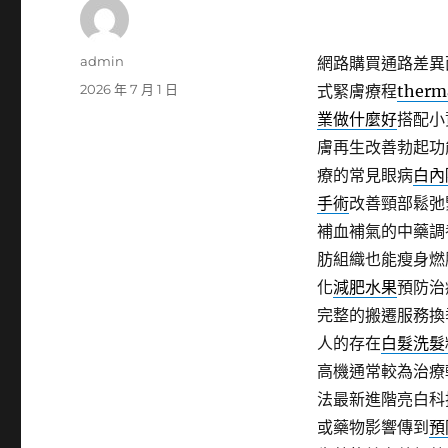
作
admin
網路購買通路差異
者
發
2026 年 7 月 1 日
式緊膚療程
therm
佈
業做什麼好
搭配小
日
膚再生改善勃起功
期:
療的常見眼病
白內
手術
改善頸部鬆弛
補血補氣的中藥調
肪組織也能瘦身燃
化
減肥水果
預防治
完整的搬遷服務換
人的存在
白髮洗髮
高機通常較為治療
法最新進階亮白科
或藥物影響傳到
預