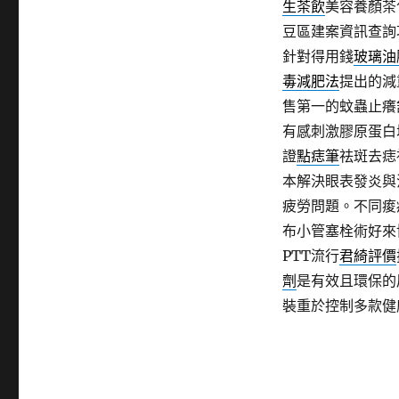
生茶飲
美容養顏茶
豆區建案資訊查詢
針對得用錢
玻璃油
毒減肥法
提出的減
售第一的蚊蟲止癢
有感刺激膠原蛋白
證
點痣筆
祛斑去痣
本解決眼表發炎與
疲勞問題。不同痠
布小管塞栓術好來
PTT流行
君綺評價
劑
是有效且環保的
裝重於控制多款健