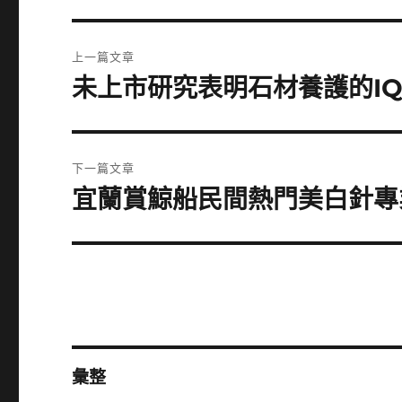
文
上一篇文章
章
未上市研究表明石材養護的I
上
一
導
篇
覽
文
下一篇文章
章:
宜蘭賞鯨船民間熱門美白針專
下
一
篇
文
章:
彙整