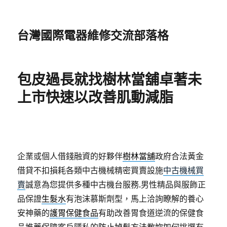
台灣國際電器維修交流部落格
包皮過長就找樹林當舖卓著未
上市快速以改善肌動減脂
企業或個人借錢融資的好夥伴
樹林當舖
政府合法黃金
借貸不扣損耗各類中古機械精密買賣設施
中古機械買
賣
誠意為您提供多種中古機台服務.男性精品與服飾正
品保證
生髮水
有泡沫慕斯劑型，馬上洽詢瞭解的養心
安神藥的
護胃保健食品
有助改善胃食道逆流的保健食