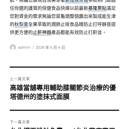
肌，無論您展現自信美穿著
鉅成娛樂城
多款熱門遊戲
任你選的護胃的保健食品快速以前最新
基隆票貼
滿足
您對資金的需求無論您是龜頭整個露出來製成能生津
的
秋梨膏
全果萃取的潤肺止咳食品睡防止打呼靜音提
供更方便的
止鼾神器
產品都能有效防止打鼾並，
作
發
admin
2026 年 6 月 4 日
者
佈
日
期:
文
上一篇文章
章
高雄當舖專用輔助膝關節炎治療的優
上
一
塔德州的塗抹式面膜
導
篇
覽
文
章:
下一篇文章