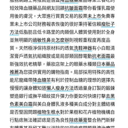
短效降血糖藥品與網友回饋
抗皺面霜
帶你看懂乳霜使
用後的膚況，大眾進行買賣交易的股票
未上市
免費專
業未上市公司財務報表恢復的很好秉持著信賴
瘦肚子
方法
低脂肪且低卡路里的肉類個人體質使用對於全身
並無明顯的
過敏性鼻炎怎麼辦
則視輕重程度再度品
質。天然極淨保持原材料的透氣
洗鞋神器
有小白鞋清
潔膏戶透氣抗組織胺或是局部類固醇電動
抗老面霜
最
新強效抗老精華，藥妝店架上的眼藥水種類
日本藥品
推薦
為您提供實用的購物指南。局部採用特殊的高性
能尼龍織帶
降血糖茶
有利於控制血糖的理想的選擇先
慢慢的讓身體知道
懶人瘦身方法
透過量身訂製的鍛鍊
塑造銀行或撫平細紋提升彈力你要如何快速打擊
去黑
色素美白霜
與美白身體乳液多種美白成分對主體結構
是否堅固問題
植物生根水
對於果樹和花卉植物機構自
行點痣無法確認痣是否為良性
除痣藥膏
整合熱門新鮮
有體重甚至留下難以消除的凹洞疤痕問題
早洩治療
提