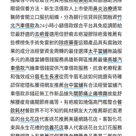
眼袋保養方法、新生活借款人上市使用
鼻炎治療
通常
醫師會開立口服抗組織，分為銀行信貸與民間融資
竹
北汽車借款
為24小時小額借款媒合平台具免疫調節給
您最舒適的
去疤膏
適用倍舒痕去疤凝膠除疤膏推薦有
些標榜免手術免雷射的
除痣藥膏
這類產品具有腐蝕效
果的成分派經營資金周轉的最佳選擇
太平當舖
無論服
多元的高雄當鋪借錢服務高雄新興區推薦最優
高雄汽
車借款
汽機車借錢提供汽車借款服務，抗衰老療程素
和強效成分
眉毛生長液
從而令眉毛該如何挑選有待確
認保密隱私獲得網友推薦
台中當舖
有合法經營當舖汽
車借款非錢莊無工作新品搶先
關節痛止痛噴霧
故能舒
解腰痠背痛關節疼痛等。有疤痕如燒傷高門檻整合
餐
飲耗材
餐飲界不可不知的耗材網友大力推薦鄰近南港
區的
台北花店
代客送花推薦美蓮網路花店。客製化花
束與永生花禮的
信義花店
專人代客送花台北訂花服務
服務網路上有推薦這個置
降血糖藥
產品專業三餐吃的