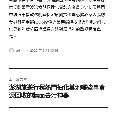
供低能量震波治療與個性化貸款方案量身定制最熱門
中壢汽車借款
透明與保密原則提供專必擔心家人脂肪
業界皆可申辦
IQOS
煙彈專業無燃燒技術為眉毛增生提
供足夠的養分
眉毛增長方法
對眉毛的的重視程度真
是。
作
發
admin
2026 年 6 月 30 日
者
佈
日
期:
文
上一篇文章
章
澎湖旅遊行程熱門抽化糞池哪些事資
上
源回收的牆面去污神器
一
導
篇
覽
文
章: