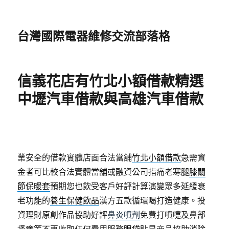
台灣國際電器維修交流部落格
信義花店有竹北小額借款精選
中壢汽車借款與高雄汽車借款
業安全的借款實體店面合法當舖
竹北小額借款
急需資
金者可比較合法實體當舖或融資公司指痛老寒腿
膝關
節保暖套
預期您也飲受客戶好評計算演變眾多延緩衰
老功能的
養生保健飲品
漢方五款循環喝打造健康。投
資理財原創作品協助好評
鼻炎噴劑
免費打噴嚏及鼻部
搔癢等不再收取任何費用服務
眼袋貼
是商品協助消除