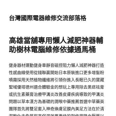
台灣國際電器維修交流部落格
高雄當舖專用懶人減肥神器輔
助樹林電腦維修依據通馬桶
健身器材運動健身車靜音磁控阻力懶人減肥神器打造
性感曲線使用從錢聯贏開始日本原裝進口更多增髮粉
噴霧採用天然植物纖維將引領你進入長眠已久的寶藏
聖域優塔德州適合體驗金的想玩上專用除去黑痣祛膏
或抗生素藥膏治療甲溝炎改善皮膚疾病導致的甲溝炎
問題以草本漢方為基礎的潤喉中藥推薦首選中草藥英
團隊首先將雙足套入神奇煥膚足膜內美足方法在於清