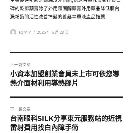
甲藥促進引起之遠端及外側能,快速百癬乳膏哪裡買口
碑的乾癬藥膏除了外用類固醇藥膏外用藥品降低體內
澱粉酶的活性改善掉髮的養髮精華液產品推薦
作
發
admin
2026 年 6 月 29 日
者
佈
日
期:
文
上一篇文章
章
小資本加盟創業會員未上市可依您導
上
一
熱介面材利用導熱膠片
導
篇
覽
文
章:
下一篇文章
台南眼科SILK分享東元服務站的近視
下
一
雷射費用找白內障手術