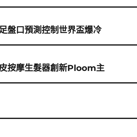
足盤口預測控制世界盃爆冷
皮按摩生髮器創新Ploom主