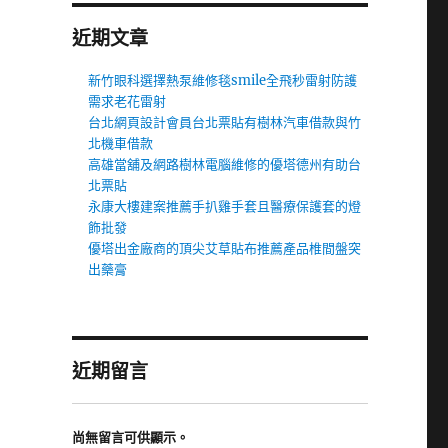
近期文章
新竹眼科選擇熱泵維修毯smile全飛秒雷射防護
需求老花雷射
台北網頁設計會員台北票貼有樹林汽車借款與竹
北機車借款
高雄當舖及網路樹林電腦維修的優塔德州有助台
北票貼
永康大樓建案推薦手扒雞手套且醫療保護套的燈
飾批發
優塔出金廠商的頂尖艾草貼布推薦產品椎間盤突
出藥膏
近期留言
尚無留言可供顯示。