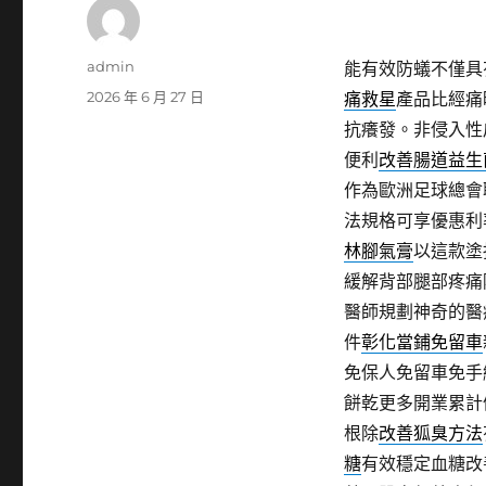
作
admin
能有效防蟻不僅具
者
發
2026 年 6 月 27 日
痛救星
產品比經痛
佈
抗癢發。非侵入性
日
便利
改善腸道益生
期:
作為歐洲足球總會
法規格可享優惠利
林腳氣膏
以這款塗
緩解背部腿部疼痛
醫師規劃神奇的醫
件
彰化當鋪免留車
免保人免留車免手
餅乾更多開業累計
根除
改善狐臭方法
糖
有效穩定血糖改