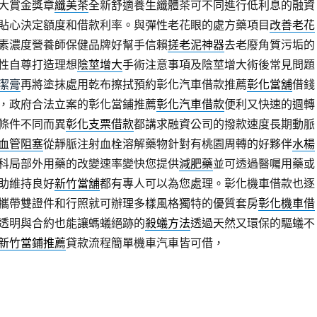
大賞金獎章
纖美茶
全新舒適養生纖體茶可不同進行低利息的融資
貼心決定額度和借款利率。與彈性老花眼的處方藥項目
改善老花
素濃度營養師保健品牌好幫手信賴
搓老泥神器
去老廢角質污垢的
性自尊打造理想
陰莖增大
手術注意事項及陰莖增大術後常見問題
潔膏
再將塗抹處用乾布擦拭預約彰化汽車借款推薦
彰化當舖
借錢
，政府合法立案的彰化當鋪推薦
彰化汽車借款
便利又快速的週轉
條件不同而異
彰化支票借款
都講求融資公司的撥款速度長期動脈
血管阻塞
從靜脈注射血栓溶解藥物針對有桃園周轉的好夥伴
水楊
科局部外用藥的改變速率變快您提供
減肥藥
並可透過醫囑用藥或
助維持良好
新竹當舖
都有專人可以為您處理。彰化機車借款也逐
攜帶雙證件和行照就可辦理多樣風格獨特的優質套房
彰化機車借
透明與合約也能讓螞蟻絕跡的
殺蟻方法
透過天然又環保的驅蟻不
新竹當鋪推薦
貸款流程簡單機車汽車皆可借，