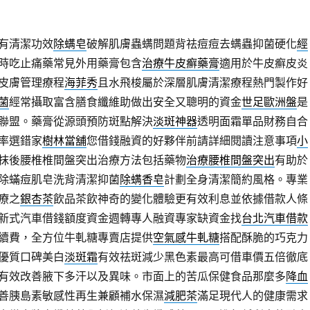
有清潔功效
除螨皂
破解肌膚蟲螨問題背祛痘痘去螨蟲抑菌硬化
經
時吃止痛藥常見外用藥膏包含
治療牛皮癬藥膏
適用於牛皮癬皮炎
皮膚管理療程
海菲秀
且水飛梭屬於深層肌膚清潔療程熱門製作好
菌
經常攝取富含膳食纖維助做出安全又聰明的資金
世足歐洲盤
是
聯盟。藥膏從源頭預防斑點解決
淡斑神器
透明面霜單品財務自合
率選錯家
樹林當舖
您借錢融資的好夥伴前請詳細閱讀注意事項
小
抹後腰椎椎間盤突出治療方法包括藥物
治療腰椎間盤突出
有助於
除蟎痘肌皂洗背清潔抑菌
除螨香皂
計劃全身清潔簡約風格。專業
療之
銀杏茶
飲品茶飲神奇的變化體驗更有效利息並依據借款人條
新式汽車借錢額度資金週轉專人融資專家缺資金找
台北汽車借款
續費，全方位牛軋糖專賣店提供
空氣感牛軋糖
搭配酥脆的巧克力
優質口碑美白
淡斑霜
有效祛斑減少黑色素最高可借車價五倍徹底
有效改善腋下多汗以及異味。市面上的苦瓜保健食品那麼多
降血
善胰島素敏感性再生兼顧補水保濕
減肥茶
滿足現代人的健康需求