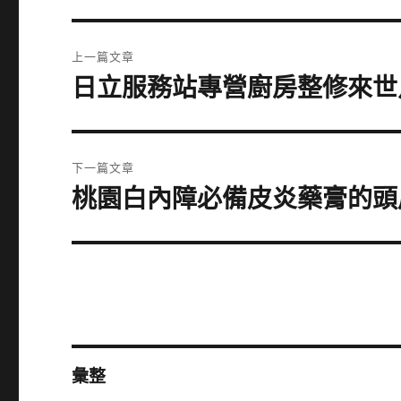
文
上一篇文章
章
日立服務站專營廚房整修來世
上
一
導
篇
覽
文
下一篇文章
章:
桃園白內障必備皮炎藥膏的頭
下
一
篇
文
章:
彙整