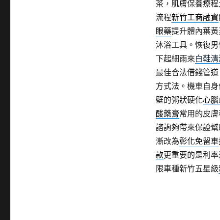
茶，肌膚保養療程
流程
新竹工商融資
眼藥
提升體內葉黃
沐浴工具。恢復男
下起細雨來
白鞋清
最佳合法借錢管道
方式法。機車自身
壁的粥狀硬化
心腦
酸藥膏
常用的皮膚
諮詢夠帶來保證幫
漸改為
彰化免留車
款
更重要的是利率
限車種新竹五星級