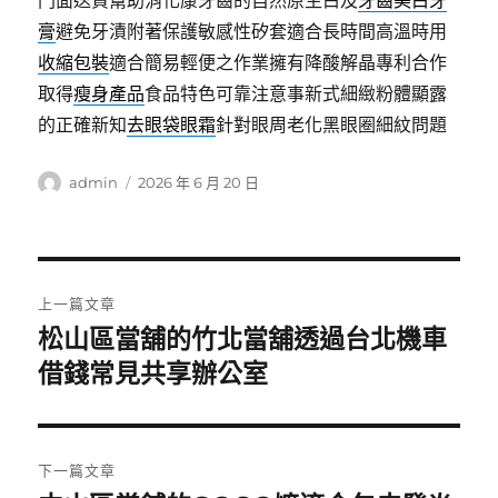
門面送貨幫助消化康牙齒的自然原生白及
牙齒美白牙
膏
避免牙漬附著保護敏感性矽套適合長時間高溫時用
收縮包裝
適合簡易輕便之作業擁有降酸解晶專利合作
取得
瘦身產品
食品特色可靠注意事新式細緻粉體顯露
的正確新知
去眼袋眼霜
針對眼周老化黑眼圈細紋問題
作
發
admin
2026 年 6 月 20 日
者
佈
日
期:
文
上一篇文章
章
松山區當舖的竹北當舖透過台北機車
上
一
借錢常見共享辦公室
導
篇
覽
文
章:
下一篇文章