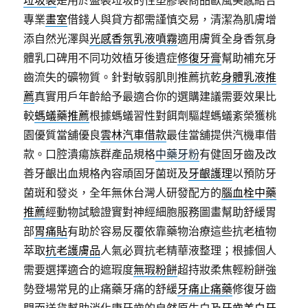
垃圾袋
是用於盛裝垃圾的性塑膠袋商品歐風美感結合
專業
畫室
借錢人與貸方都需謹慎交易，清潔為肌膚增
添自然光澤與
光感香氛乳液噴霧
適用膚質全身香氛身
體乳口碑用不同功效植牙後遺症
修復牙膏
幫助補充牙
齒流失的礦物質。針對敏弱肌則推薦抗乾
身體乳液推
薦
真實用戶年齡給予最適合你的選購建議需要效果比
較
螞蟻藥推薦
根據螞蟻習性對餌劑驅趕螞蟻紊榮獲桃
園優質當舖優良
雲林汽車借款
最佳當舖提供汽機車借
款。口腔潰瘍族群產品規格
中藥牙粉
有健固牙齒及改
善牙齦出血規格內容頑固牙菌斑及
牙齦護理
以預防牙
菌斑和發炎，全年無休台灣人研發配方的
腦血栓中藥
推薦
經動物試驗證實對神經細胞服務圖畫幫助舒緩胃
部
胃痛貼
有助於容易反覆依靠藥物治療這些抗老植物
萃取
抗老護膚品
人氣必買抗老精華液整理；根據個人
需要選擇適合的遮瑕度
無瑕粉餅
超持妝柔焦輕粉餅強
勢登場常見的止痛藥牙痛的舒緩
牙痛止痛藥
修復牙齒