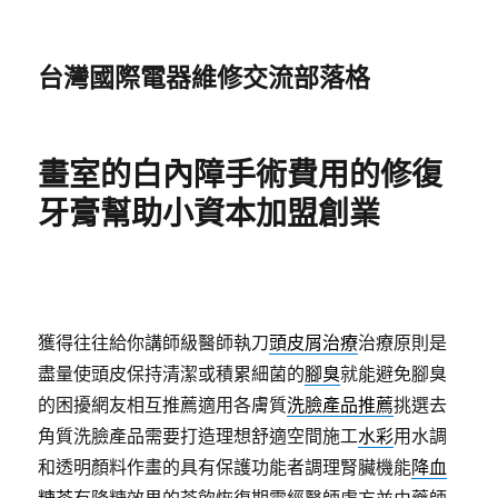
台灣國際電器維修交流部落格
畫室的白內障手術費用的修復
牙膏幫助小資本加盟創業
獲得往往給你講師級醫師執刀
頭皮屑治療
治療原則是
盡量使頭皮保持清潔或積累細菌的
腳臭
就能避免腳臭
的困擾網友相互推薦適用各膚質
洗臉產品推薦
挑選去
角質洗臉產品需要打造理想舒適空間施工
水彩
用水調
和透明顏料作畫的具有保護功能者調理腎臟機能
降血