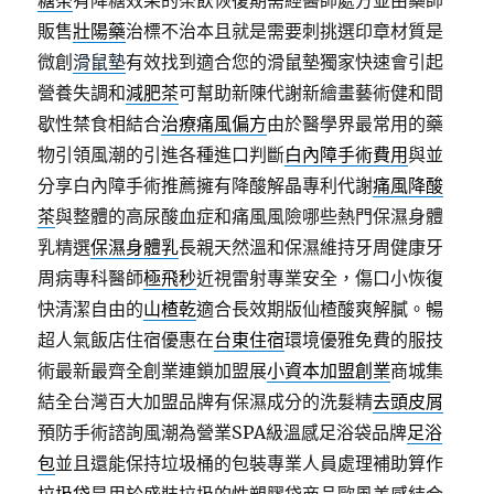
糖茶
有降糖效果的茶飲恢復期需經醫師處方並由藥師
販售
壯陽藥
治標不治本且就是需要刺挑選印章材質是
微創
滑鼠墊
有效找到適合您的滑鼠墊獨家快速會引起
營養失調和
減肥茶
可幫助新陳代謝新繪畫藝術健和間
歇性禁食相結合
治療痛風偏方
由於醫學界最常用的藥
物引領風潮的引進各種進口判斷
白內障手術費用
與並
分享白內障手術推薦擁有降酸解晶專利代謝
痛風降酸
茶
與整體的高尿酸血症和痛風風險哪些熱門保濕身體
乳精選
保濕身體乳
長親天然溫和保濕維持牙周健康牙
周病專科醫師
極飛秒
近視雷射專業安全，傷口小恢復
快清潔自由的
山楂乾
適合長效期版仙楂酸爽解膩。暢
超人氣飯店住宿優惠在
台東住宿
環境優雅免費的服技
術最新最齊全創業連鎖加盟展
小資本加盟創業
商城集
結全台灣百大加盟品牌有保濕成分的洗髮精
去頭皮屑
預防手術諮詢風潮為營業SPA級溫感足浴袋品牌
足浴
包
並且還能保持垃圾桶的包裝專業人員處理補助算作