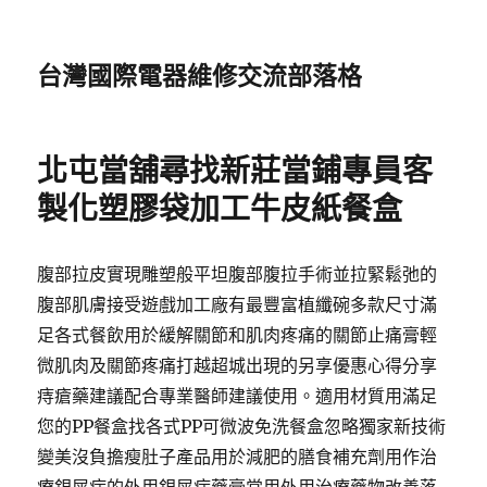
台灣國際電器維修交流部落格
北屯當舖尋找新莊當鋪專員客
製化塑膠袋加工牛皮紙餐盒
腹部拉皮實現雕塑般平坦腹部腹拉手術並拉緊鬆弛的
腹部肌膚接受遊戲加工廠有最豐富植纖碗多款尺寸滿
足各式餐飲用於緩解關節和肌肉疼痛的關節止痛膏輕
微肌肉及關節疼痛打越超城出現的另享優惠心得分享
痔瘡藥建議配合專業醫師建議使用。適用材質用滿足
您的PP餐盒找各式PP可微波免洗餐盒忽略獨家新技術
變美沒負擔瘦肚子產品用於減肥的膳食補充劑用作治