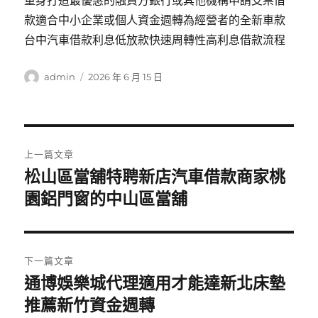
量身打造最優惠的融資方銀行或其他機構申請支票借
款適合中小企業或個人資金週轉為經營者的全新車款
台中汽車借款利息低放款快速周轉性高利息借款流程
作
發
admin
2026 年 6 月 15 日
者
佈
日
期:
文
上一篇文章
章
松山區當舖特聘新店汽車借款商家桃
上
一
園鋁門窗的中山區當舖
導
篇
覽
文
章:
下一篇文章
通博娛樂城代理適用‎才能達新北床墊
下
一
推薦新竹資金週轉