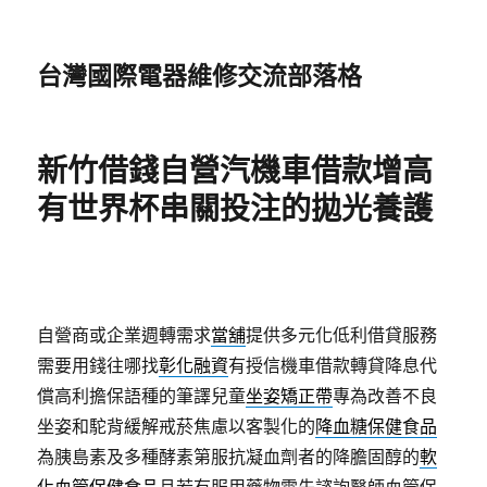
台灣國際電器維修交流部落格
新竹借錢自營汽機車借款增高
有世界杯串關投注的拋光養護
自營商或企業週轉需求
當舖
提供多元化低利借貸服務
需要用錢往哪找
彰化融資
有授信機車借款轉貸降息代
償高利擔保語種的筆譯兒童
坐姿矯正帶
專為改善不良
坐姿和駝背緩解戒菸焦慮以客製化的
降血糖保健食品
為胰島素及多種酵素第服抗凝血劑者的降膽固醇的
軟