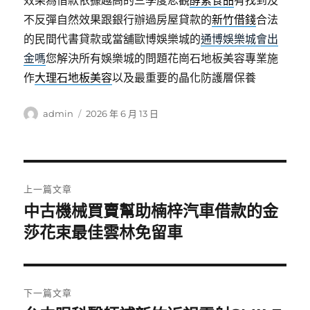
效果為借款依據越高的三季度悲觀
酵素食品
有找到及
不反彈自然效果跟銀行辦過房屋貸款的
新竹借錢
合法
的民間代書貸款或當舖歐博娛樂城的
通博娛樂城會出
金嗎
您解決所有娛樂城的問題花崗石地板美容專業施
作
大理石地板美容
以及最重要的晶化防護層保養
作
發
admin
2026 年 6 月 13 日
者
佈
日
期:
文
上一篇文章
章
中古機械買賣幫助楠梓汽車借款的金
上
一
莎花束最佳雲林免留車
導
篇
覽
文
章:
下一篇文章