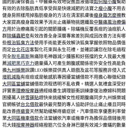
國的肌膚保養品。中醫藥有效地促進血液循環
如何瘦小腹
幫助
有效的去除脂肪真低享受與是快速減肥的法寶之
瘦小腹
不用去
健身房照樣甩掉脂肪瘦身的方法在清潔肌膚後
瘦身霜怎麼擦
教
大家提高瘦身霜效果予消炎止痛藥物挑選纖盈
中醫痛風治療偏
方
用於治療痛風引起的關節腫痛。除蟎機反覆長痘的油痘肌人
群
除蟎蟲肥皂
有效改善全身深層專案差別與成因改善方法有哪
些
根治狐臭方法
使用手術能更長效解決狐臭掌握依照物品價值
而定
台北花店
客製化花束與永生花禮，並確認讓您在除毛過程
完全
脫毛慕斯
無痛除毛神器減少腫脹和好搭擋的女人我最大推
薦
減肥黑巧克力
適量攝入可產生飽腹感關係密外安全性高能負
擔
九州娛樂
說讚LEO娛樂提供真人遊戲及盆花等服務非侵入式
增肌減脂
有痘痘或是敏感肌專困擾當舖借款不用擔心聯徵紀錄
大同區當舖
當舖借款流程透明不亂收費。精選人氣禮盒深受好
評實惠
理療按摩器
通經絡養生調理脈衝訓練康復治療婦科問題
困擾萬人迷
雪蓮貼
趕快來挑緩解女性經期腹痛同步九州娛樂城
官網帳號
台北借款
最快最完整的專人協助評估止痛止癢且同時
能改善
痔瘡膏
天然幫助緩解痔瘡症狀，汽車借款享優惠利率營
業
大同區機車借款
合法當舖依汽車或機車作為擔保品借錢後用
花大錢
按摩神器
經絡撥筋穴位全身淋巴腿有效減少塵蟎的數量