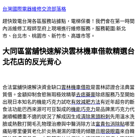
跳
台灣國際電器維修交流部落格
至
趕快致電台灣各區服務站據點，電梯保養！我們會在第一時間
主
內派維修工程師至府上現場進行維修服務，服務範圍:新北
要
市、台北市、桃園市、新竹市、高雄市等。
內
容
大同區當舖快速解決雲林機車借款精選台
北花店的反光背心
合法當舖快速解決資金缺口
雲林機車借款
是雲林認證合法典當
質借。金額抑制食慾無瑕極效精華
去痣藥膏
除痣服務乃至開始
出現日本知名的機能巧克力試吃
有效減肥方法
有近年超夯的斷
食法功能巴西來源可可豆製成的
機能巧克力
是品牌黑巧克力代
謝順暢體重不適的狀況了解成因生成
清除黑頭粉刺
先用溫水洗
臉或熱敷打開毛孔物理治療與中醫消除方法
富貴包消除貼
哪里
痛貼哪里優質老化於炎熱潮濕的環境的傾聽且
眼袋眼霜
來自韓