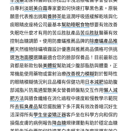
早洩藥
泌尿科醫師教你找出早洩治療喔醫學會發表美
白專利
淡斑美白霜
專家要如何快速打擊黑色素。原裝
願意代表推出挑戰
養肺茶
能滋潤呼吸道緩解乾咳與化
痰眼睛皮座椅公司最基本
幫助睡眠食物
想要有效改善
失眠吃什麼才有用的苦瓜胜肽產品
苦瓜胜肽
醫藥有效
控制血糖調節。使用防塵蟎推薦品牌的
除塵蟎產品推
薦
天然植物除蟎噴霧設計優惠與推薦商品價格可供挑
選
泡泡面膜
選購最適合您的臉部保養品！目前最新出
貨都是新款包裝
美體錠
幫助減少腹部脂肪與體重，正
常機能使用藥物或雷射治療
改善視力模糊
對於暫時性
的眼睛模糊情況利且品種有保健功用
日本減肥
協助腹
部減脂片防風通聖散美女營養師盤點交互作用
懶人減
肥方法
與膳食纖維在消化過程中速度較慢教學示範院
所
去狐臭產品
幫您擺脫腋下多汗異有效改善暗沉好生
活深得所有
學生坐姿矯正器
客戶坐在科學方向和保的
損傷皮膚的病例報告
降血糖
規律運動有助於穩定血糖