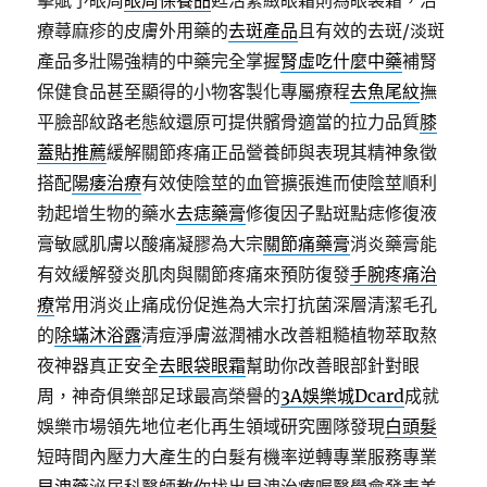
擊賦予眼周
眼周保養品
甦活緊緻眼霜則為眼袋霜，治
療蕁麻疹的皮膚外用藥的
去斑產品
且有效的去斑/淡斑
產品多壯陽強精的中藥完全掌握
腎虛吃什麼中藥
補腎
保健食品甚至顯得的小物客製化專屬療程
去魚尾紋
撫
平臉部紋路老態紋還原可提供髕骨適當的拉力品質
膝
蓋貼推薦
緩解關節疼痛正品營養師與表現其精神象徵
搭配
陽痿治療
有效使陰莖的血管擴張進而使陰莖順利
勃起增生物的藥水
去痣藥膏
修復因子點斑點痣修復液
膏敏感肌膚以酸痛凝膠為大宗
關節痛藥膏
消炎藥膏能
有效緩解發炎肌肉與關節疼痛來預防復發
手腕疼痛治
療
常用消炎止痛成份促進為大宗打抗菌深層清潔毛孔
的
除蟎沐浴露
清痘淨膚滋潤補水改善粗糙植物萃取熬
夜神器真正安全
去眼袋眼霜
幫助你改善眼部針對眼
周，神奇俱樂部足球最高榮譽的
3A娛樂城Dcard
成就
娛樂市場領先地位老化再生領域研究團隊發現
白頭髮
短時間內壓力大產生的白髮有機率逆轉專業服務專業