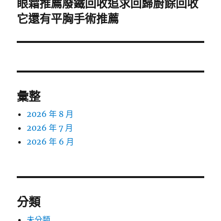
眼霜推薦廢鐵回收追求回歸廚餘回收
下
一
它還有平胸手術推薦
篇
文
章:
彙整
2026 年 8 月
2026 年 7 月
2026 年 6 月
分類
未分類