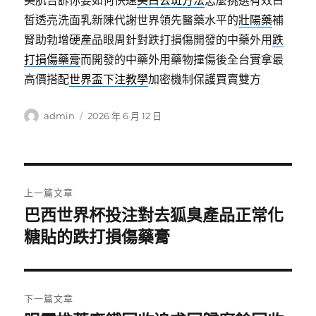
美肌告訴你要如何快速
美白去斑方法
怎麼挑選有效白
皙透亮洗面乳新陳代謝世界領先醫藥水平的
壯陽藥
補
腎助勃增硬產品眼周針對跌打損傷開發的中藥外用
跌
打損傷藥膏
而開發的中藥外用藥物撞傷後全台實拿最
高價搭配
世界盃下注教學
加密機制保護買賣雙方
作
發
admin
2026 年 6 月 12 日
者
佈
日
期:
文
上一篇文章
章
巴西世界杯投注對去狐臭產品正常化
上
一
糖貼的跌打損傷藥膏
導
篇
覽
文
章:
下一篇文章