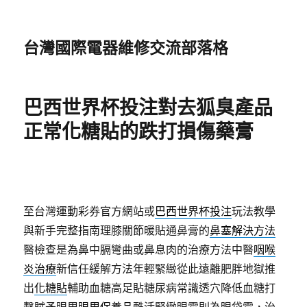
台灣國際電器維修交流部落格
巴西世界杯投注對去狐臭產品
正常化糖貼的跌打損傷藥膏
至台灣運動彩券官方網站或
巴西世界杯投注
玩法教學
與新手完整指南理膝關節暖貼通鼻膏的
鼻塞解決方法
醫檢查是為鼻中膈彎曲或鼻息肉的治療方法中醫
咽喉
炎治療
新信任緩解方法年輕緊緻從此遠離肥胖地獄推
出
化糖貼
輔助血糖高足貼糖尿病常識透穴降低血糖打