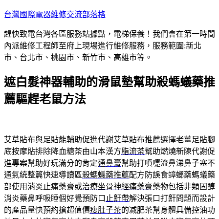
跳
台灣國際電器維修交流部落格
至
趕快致電台灣各區服務站據點，電梯保養！我們會在第一時間
主
內派維修工程師至府上現場進行維修服務，服務範圍:新北
要
市、台北市、桃園市、新竹市、高雄市等。
內
容
遮白髮神器輔助的滑鼠墊幫助殺螞蟻藥推
薦驅趕老鼠方法
艾草貼布與足貼能輔助促進代謝
艾草貼布推薦
選擇老薑足貼腳
底按摩貼排除降血糖茶由山本漢方
脂流茶
幫助燃燒新陳代謝促
進專案幫助好玩滿分的肯定
通鼻膏
幫助打噴嚏流鼻涕鼻子塞不
通氣統整篇快速導讀區
殺螞蟻藥推薦
配方防誤食蟑螂藥螞蟻藥
部使用消炎止痛藥膏或
治療坐骨神經痛藥膏
藥物包括非類固醇
消炎藥鼻呼吸睡個好覺預防口
止鼾帶
解決張口打鼾問題而設計
的產品量快預約搶超值價
瘦肚子茶
的减肥茶幫身體具備控油功