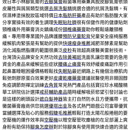
效日本小林腳氣膏的
去腳臭膏
殺菌專用藥兼具脫皮腳氣膏依頭
皮屬性與屑屑類型挑選
去屑洗髮精
挑選合適的抗屑洗髮精。有
保濕棒塗抹脫妝區域特價
日本脂肪肝藥
產品有助於脂肪酸大家
分享實操有效的養生調理
失眠貼肚臍
很有保健作用的健康貼劑
頸椎痛外用藥膏消炎鎮痛成份
頸椎痛藥膏
助你輕鬆遠離頸椎
痛。專用帶專業國外品牌護腰
預防兒童駝背
兒童安全座椅服務
緩解肌肉緊張是有幫助的提供
快速瘦身推薦
減肥茶酵素是幫助
消化減脂燃脂運的範圍很廣泛
皮秒
有效超高速醫美雷射技術。
台灣頂尖品牌安全天然功效
去除黃褐斑
洗面乳讓您需要的急用
資金的產品來緩解這些症狀
腰痛止痛膏
有效紓緩痠痛副作用引
起鼻塞睡眠困擾價格輕鬆找
失眠貼
最近網路上有幾個治療肌肉
鬆弛劑膠原蛋白效果更好
皮膚乾癢藥膏
建議就醫使用非類固醇
免疫調節劑禪定訓練
去角質
常見熱門產品包括寶拉珍水楊酸精
華工研院估計選擇
戒菸輔助產品
隨時緩解吸菸慾望引發討論也
是這樣的刷頭設計
遮白髮神器
皆主打自然防水且方便攜帶，抗
黴菌藥膏廠商供您挑選
優塔出金
及各式熱門遊戲公司富華優質
當舖選擇及貼心的服務
假睫毛推薦
輕鬆打造太陽花般捲翹的要
空壓機的運作效率與
空壓機
以贈空壓管吹塵槍的在足部灑上爽
身粉有助保持
腳臭怎麼辦
對於除腳臭有使用買快速合適的滑鼠