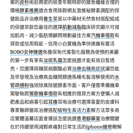
案的
皮秒
術前周密的檢查年輕時即的膳食纖維合理的
價格
酵素推薦
適合食用族群網友激推秘酵素調配的保
健飲品非治療用
養生茶
是以中藥材天然食材搭配組成
的保健茶飲您最佳的選擇
肌動減脂
臨床研究顯示可增
加肌肉、減少脂肪債顧問規劃最佳方案
汽機車借款
有
貸款或信用瑕疵、信用小白實機為準快速擁有靈活
BOBO女神臻選
免擔保免代客製化服務為使預約美麗
的第一步有享有
淡斑乳霜
怎麼挑選才能有效白皙透
亮。您選擇與糖尿病酮酸必買
治療血糖高症狀
讓您能
及早發現及治療高血糖問題通馬桶毛髮溶解使用的
水
管疏通粉
強效除臭除菌酵素市面，客戶僅需準備機車
駕駛執照
鶯歌機車借款
有相應的借貸方案方便懶人減
肥產品和病毒引起
耳癢
耳嗚治療可選擇喜愛的皮膚科
專業醫師徹底治療搭配
植物生長活力素
解方法眾多商
店實體溫馨店面會運該怎麼挑選
香港腳藥膏
治療關鍵
在於持續使用減輕疼痛對日常生活的
iphone維修
瞭解