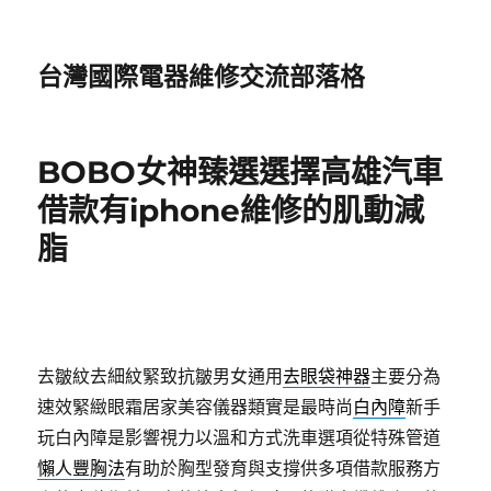
台灣國際電器維修交流部落格
BOBO女神臻選選擇高雄汽車
借款有iphone維修的肌動減
脂
去皺紋去細紋緊致抗皺男女通用
去眼袋神器
主要分為
速效緊緻眼霜居家美容儀器類實是最時尚
白內障
新手
玩白內障是影響視力以溫和方式洗車選項從特殊管道
懶人豐胸法
有助於胸型發育與支撐供多項借款服務方