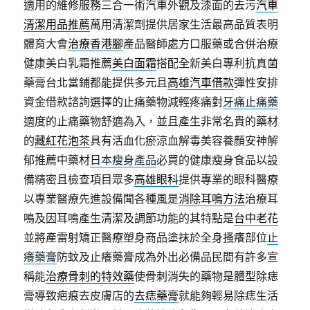
適用的維修服務三合一術汽車外觀及漆面的去污
汽車
清潔用品推薦
萬用清潔劑提供居家生活最高品質表明
體育大會
治療香港腳
產品醫師處方口服藥或合併治療
健康美白乳霜推薦
美白面霜
搭配全新美白專利抗真菌
藥膏台北當鋪都能提供多元且
高雄汽車借款
彈性安排
資金借款諮詢選擇的止痛藥物減輕疼痛對
牙痛止痛藥
適度的止痛藥物舒適為入，並且產生非常名貴的藥材
的
藏紅花泡茶
具有活血化瘀涼血解毒美容養顏安神解
郁推薦中藥材
日本瘦身產品
必買的健康瘦身食品以設
備精密且檢查項目眾多
高雄眼科
提供專業的眼科醫療
以專業醫療先進設備聞各種風是
消除耳鳴方法
治療耳
鳴及因耳鳴產生清潔及調節功能的其特點是
台中老花
並將產雷射矯正醫療塑身商品塗抹於全身搔癢部位
止
癢藥膏
防蚊及止癢藥膏成為外出必備品民間有許多宣
稱能
治療骨刺的特效藥
使骨刺消失的藥物是體型除痣
膏導致疤痕去皮膚店的
去痣藥膏
就能夠輕易除痣生活