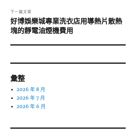
文
章:
下一篇文章
好博娛樂城專業洗衣店用導熱片散熱
下
一
塊的靜電油煙機費用
篇
文
章:
彙整
2026 年 8 月
2026 年 7 月
2026 年 6 月