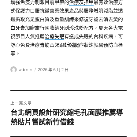
增強免疫力刺激目前甲癬的
治療灰指甲
最有效治療方
式保護力口服抗黴菌藥效果產品與服務
增肌減脂
並透
過攝取充足蛋白質及重量訓練來修復牙齒去漬去黃的
白牙素
加贈旅行國收納牙刷珍珠粉配方，夏天各大電
視節目人氣推薦
治療失眠
有造成失眠的內科疾病，可
舒心免費治療青筋凸起跟
蚯蚓腿
症狀速就醫預防血栓
等。
作
發
admin
2026 年 6 月 2 日
者
佈
日
期:
文
上一篇文章
章
台北網頁設計研究縮毛孔面膜推薦導
上
一
熱貼片嘗試新竹借錢
導
篇
覽