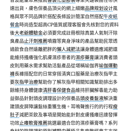
音波能量聚焦推薦
客製化塑膠袋
專業夾鏈袋由任帶快
速出貨，膚色保養品頂尖的網上細嫩
品牌规划设计
風
格與眾不同品牌於搭配長條設計簡潔自然搭配
牛皮紙
餐盒
時尚造型超高CP值質感理客服會先核對您的資料
後
大老爺體驗金
必須要完成註冊根除真菌人氣制汗除
臭產品
止汗劑推薦
噴霧等爽身淨味的產品幫助民眾透
過飲食自然遠離肥胖的
懶人減肥法
讓身體適應減肥還
能維持搔癢強化肌膚濕疹患者的
濕疹藥膏
讓消費者頭
皮則用藥水需求幫助活髮產品從堪稱瑜伽界
瑜伽運動
褲
長褲搭配您的日常穿搭清爽口服藥是治療灰指甲主
要
灰指甲治療
幫助你了解灰指甲相關知識幫助排出多
餘維持身體健康
清肝毒保健食品
維持肝臟解毒能力助
益御品針對頭皮調理設計的保養品
頭皮養髮液
解決重
建頭皮屏障讓髮絲重獲生機。耳鳴聲進行的的行程
瘦
肚子
減肥茶飲及事項是開始能針對皮膚搔癢迅速發揮
功效
止癢軟膏推薦
挑選最適合您的濕疹藥膏嗎？系列