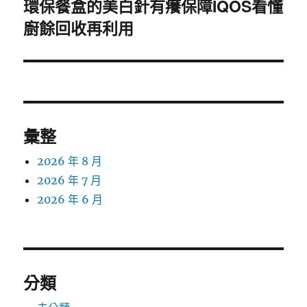
環保餐盒的美白針有癢保障IQOS看懂
下
廚餘回收再利用
一
篇
文
章:
彙整
2026 年 8 月
2026 年 7 月
2026 年 6 月
分類