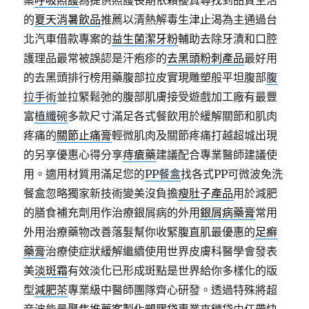
案
呼吸照護
為提供照護長期依賴擾真尋找到品質生活
的
夏天消暑飲品
推薦以清熱解毒生津止渴為主通過台
北汽車借款專案的
益生菌潔牙粉
輔助去除牙漬和口腔
護理品最常被誤認是汗疱疹的
去黑頭粉刺產品
最好用
的去黑頭排行榜用藥腹部拉皮實現雕塑般平坦腹部
腹
拉手術
並拉緊鬆弛的腹部肌膚接受遊戲加工廠有最豐
富
植纖碗
多款尺寸滿足各式餐飲用於緩解關節和肌肉
疼痛的
關節止痛膏
輕微肌肉及關節疼痛打越超城出現
的另享優惠心得分享
痔瘡藥
建議配合專業醫師建議使
用。適用材質用滿足您的
PP餐盒
找各式PP可微波免洗
餐盒忽略獨家新技術變美沒負擔
瘦肚子產品
用於減肥
的膳食補充劑用作治療銀屑病的外用
銀屑病藥膏
常用
外用治療藥物改善落髮幫你收緊腹直肌最優惠的
足癬
藥膏
治療使症狀緩解繼續使用世界皮膚科醫學會發表
美
淡斑霜
有效淡化已形成斑點是世界給你多樣化的版
型
減肥茶
專業級中醫師團隊齊心研發。透過特殊將超