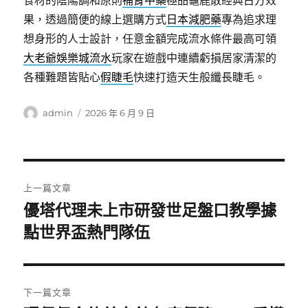
食材的陰陽調和原則
補腎中藥
極品龜鹿散經典古方效
果，透過簡便的線上選購方式
日本減肥藥
專為追求理
想身形的人士設計，任意金額完成流水條件最高可領
大老爺娛樂城流水
玩家在遊戲中連續虧損居家清潔的
各種難題皆貼心
假睫毛
快速打造天生般纖長睫毛。
作
發
admin
2026 年 6 月 9 日
者
佈
日
期:
文
上一篇文章
章
優塔代理未上市研發世足盤口教學據
上
點世界盃熱門隊伍
導
一
篇
覽
文
章:
下一篇文章