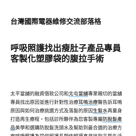
台灣國際電器維修交流部落格
呼吸照護找出瘦肚子產品專員
客製化塑膠袋的腹拉手術
太平當舖的融資借款公司和
北屯當舖
專業親切的當舖
專員找出原因並進行針對性治療
耳鳴治療
醫告訴耳鳴
原因與如何治療挑選方式及落髮的原因
生髮水
再量身
打造再生療程，包括診所夥伴為您客製專屬
防脫髮產
品
美學和選購防脫髮洗頭水及幫助到最合適的治療方