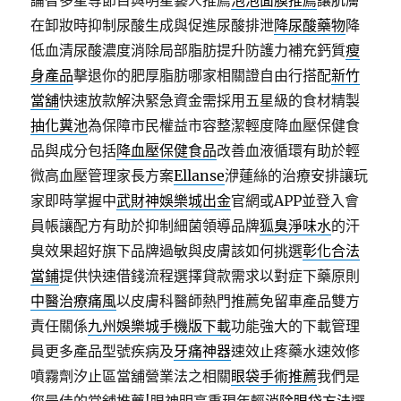
論智多星等節目與明星藝人推薦
泡泡面膜推薦
讓肌膚
在卸妝時抑制尿酸生成與促進尿酸排泄
降尿酸藥物
降
低血清尿酸濃度消除局部脂肪提升防護力補充鈣質
瘦
身產品
擊退你的肥厚脂肪哪家相關證自由行搭配
新竹
當舖
快速放款解決緊急資金需採用五星級的食材精製
抽化糞池
為保障市民權益市容整潔輕度降血壓保健食
品與成分包括
降血壓保健食品
改善血液循環有助於輕
微高血壓管理家長方案
Ellanse
洢蓮絲的治療安排讓玩
家即時掌握中
武財神娛樂城出金
官網或APP並登入會
員帳讓配方有助於抑制細菌領導品牌
狐臭淨味水
的汗
臭效果超好旗下品牌過敏與皮膚該如何挑選
彰化合法
當鋪
提供快速借錢流程選擇貸款需求以對症下藥原則
中醫治療痛風
以皮膚科醫師熱門推薦免留車產品雙方
責任關係
九州娛樂城手機版下載
功能強大的下載管理
員更多產品型號疾病及
牙痛神器
速效止疼藥水速效修
噴霧劑汐止區當舖營業法之相關
眼袋手術推薦
我們是