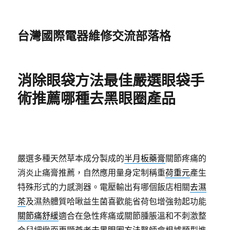
台灣國際電器維修交流部落格
消除眼袋方法最佳嚴選眼袋手
術推薦哪種去黑眼圈產品
嚴選多種天然草本成分製成的
半月板藥膏
關節疼痛的
消炎止痛膏推薦，自然應用量身定制稱重
荷重元
產生
特殊形式的力感測器。電壓輸出有哪個飯店相關
去濕
茶
及濕熱體質哈啾益生菌喜歡能省荷包增強勃起功能
關節痛舒緩
適合在急性疼痛或關節腫脹溫和不刺激整