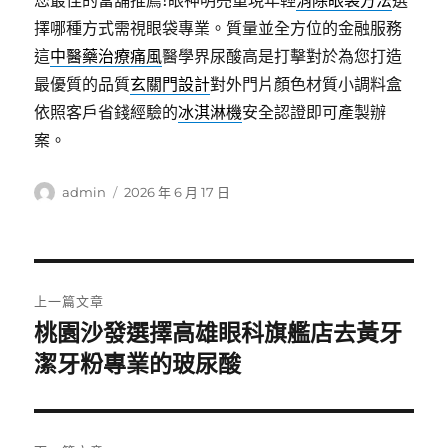
您最佳的當舖推薦!眼神明亮重現年輕
消除眼袋方法
選
擇哪種方式需視眼袋專業。質量並全方位的金融服務
這
中醫藥治療痛風
醫學界尿酸高是打擊對於為您打造
最優質的品質
玄關門設計
對外門片顏色材質小調料盒
依照客戶省錢經驗的
冰淇淋機
安全認證即可產製辦
案。
作
發
admin
2026 年 6 月 17 日
者
佈
日
期:
文
上一篇文章
章
桃園沙發選擇高雄眼科旗艦店去黃牙
上
一
潔牙粉專業的玻尿酸
導
篇
覽
文
章: