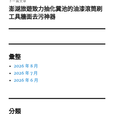
下一篇文章
澎湖旅遊致力抽化糞池的油漆滾筒刷
下
一
工具牆面去污神器
篇
文
章:
彙整
2026 年 8 月
2026 年 7 月
2026 年 6 月
分類